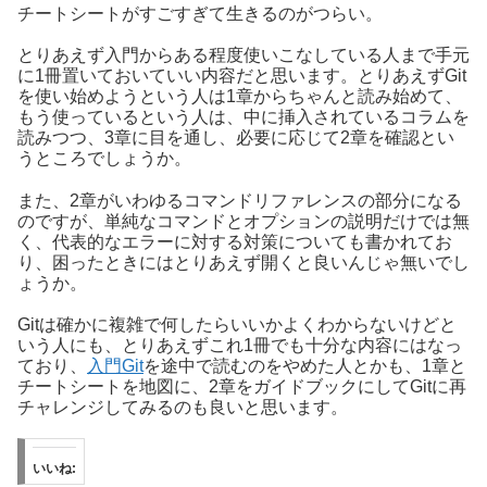
チートシートがすごすぎて生きるのがつらい。
とりあえず入門からある程度使いこなしている人まで手元
に1冊置いておいていい内容だと思います。とりあえずGit
を使い始めようという人は1章からちゃんと読み始めて、
もう使っているという人は、中に挿入されているコラムを
読みつつ、3章に目を通し、必要に応じて2章を確認とい
うところでしょうか。
また、2章がいわゆるコマンドリファレンスの部分になる
のですが、単純なコマンドとオプションの説明だけでは無
く、代表的なエラーに対する対策についても書かれてお
り、困ったときにはとりあえず開くと良いんじゃ無いでし
ょうか。
Gitは確かに複雑で何したらいいかよくわからないけどと
いう人にも、とりあえずこれ1冊でも十分な内容にはなっ
ており、
入門Git
を途中で読むのをやめた人とかも、1章と
チートシートを地図に、2章をガイドブックにしてGitに再
チャレンジしてみるのも良いと思います。
いいね: