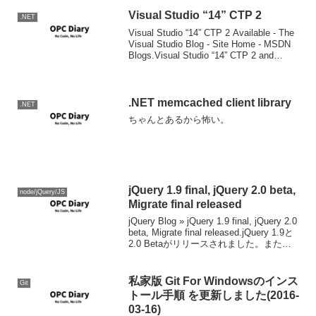
Exp...
Visual Studio “14” CTP 2
.NET
Visual Studio “14” CTP 2 Available - The
Visual Studio Blog - Site Home - MSDN
Blogs.Visual Studio “14” CTP 2 and
Entity...
.NET memcached client library
.NET
ちゃんとあるから怖い。
jQuery 1.9 final, jQuery 2.0 beta,
node/jQuery/JS
Migrate final released
jQuery Blog » jQuery 1.9 final, jQuery 2.0
beta, Migrate final released.jQuery 1.9と
2.0 Betaがリリースされました。また、
MSのCDNでもjQuery ...
私家版 Git For Windowsのインス
Git
トール手順 を更新しました(2016-
03-16)