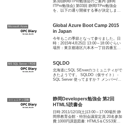
第3回静岡ITPro勉強会のご案内 (静岡
ITPro勉強会) 第03回 静岡ITPro勉強会
を、以下の通り開催する事が決定しまし
た。 参加希望の方は、下にある申込フォ
ームでお申し込みください。 第03回勉強
会のテーマは仮想化、最近企業内でも...
Global Azure Boot Camp 2015
Microsoft Azure
in Japan
今年もこの季節となって参りました。日
時：2015年4月25日 13:00～18:00ぐらい
場所：東京都港区六本木一丁目四番五号
アークヒルズサウスタワー 6F 株式会社
gloops (グループス)会費：無料会場が品
川の日本MSでは無いのでご...
SQLDO
MS SQL Server / RDB
北海道にSQL SErverのコミュニティがで
きたようです。 SQLDO（仮サイト） -
SQL Server 使ってますか？ メンバー/ス
タッフ大募集中らしいので、在道の方で
SQL Serverにご興味のある方は参加され
てみてはどうでしょ...
静岡Developers勉強会 第2回
コミュニティ活動
HTML5読書会
日時:2011/12/10(土)13:00～17:00場所:静
岡県教育会館・特別会議室定員:20名参加
費:1000円課題図書: HTML5＆CSS3実践
入門 （ISBN-10: 4844330489）※各自事