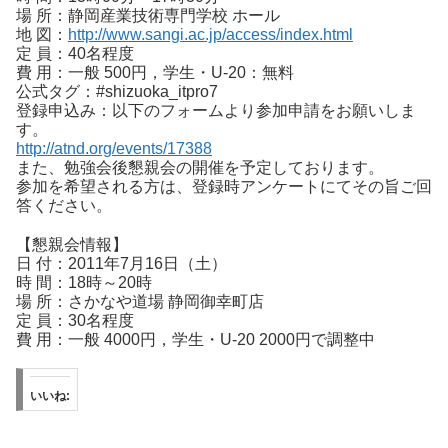
場 所：静岡産業技術専門学校 ホール
地 図：
http://www.sangi.ac.jp/access/index.html
定 員：40名程度
費 用：一般 500円，学生・U-20：無料
公式タグ：#shizuoka_itpro7
登録申込み：以下のフォームより参加申請をお願いしま
す。
http://atnd.org/events/17388
また、勉強会後懇親会の開催を予定しております。
参加を希望される方は、登録時アンケートにてその旨ご回
答ください。
【懇親会情報】
日 付：2011年7月16日（土）
時 間：18時～20時
場 所：さかなや道場 静岡御幸町店
定 員：30名程度
費 用：一般 4000円，学生・U-20 2000円で調整中
いいね: