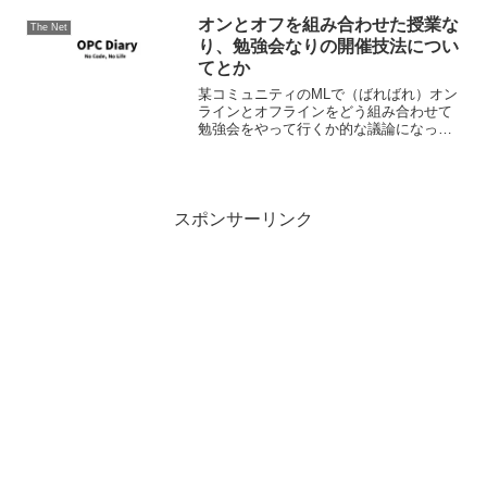
前購入範囲:第4章講師担当：おお...
オンとオフを組み合わせた授業な
The Net
り、勉強会なりの開催技法につい
てとか
某コミュニティのMLで（ばればれ）オン
ラインとオフラインをどう組み合わせて
勉強会をやって行くか的な議論になった
りもしていますが、大学院の事業でそれ
をやったらしい。 JoiのKMDでのデジタ
ルジャーナリズムの授業 – Vox ただこの
場合、仕...
スポンサーリンク