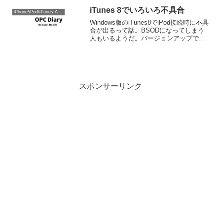
iTunes 8でいろいろ不具合
iPhone/iPod/iTunes Apple
Windows版のiTunes8でiPod接続時に不具
合が出るって話。BSODになってしまう
人もいるようだ。バージョンアップで同
期時に問題が出るのは恒例行事化してき
ているなぁ。本当にAppleにはVistaが無
いのかもしれないｗ An in...
スポンサーリンク