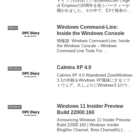
ドイツで行われているGemescomでAge
of Empiresの20周年を祝うパーティーが
開かれました。その中で、E3で発表のあ
った初代AoEをモダナイズして復刻した
Age of Empires: Definitive Editionの...
Windows Command-Line:
Memo
Inside the Windows Console
情報源: Windows Command-Line: Inside
the Windows Console – Windows
Command Line Tools For
DevelopersWindowsのプログラマが知っ
ていそうで意外...
Calmira XP 4.0
Windows
Calmira XP 4.0 Abandoned ZoneWindows
3.1の外観をWindows XP風味にするソフ
トウェア。久しぶりにWindows3.1のウイ
ンドウを見た。まぁこうやってみると90
年のはじめから、あんまりやってるこ...
Windows 11 Insider Preview
Windows
Build 22000.160
Announcing Windows 11 Insider Preview
Build 22000.160 | Windows Insider
BlogDev Channel, Beta Channel向け。よ
り安定したビルドを望むのであれ...