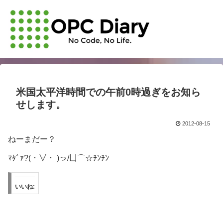
米国太平洋時間での午前0時過ぎをお知ら
せします。
2012-08-15
ねーまだー？
ﾏﾀﾞｧ?(・∀・ )っ/凵⌒☆ﾁﾝﾁﾝ
いいね: