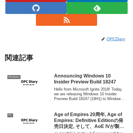
OPCDiary
関連記事
Announcing Windows 10
Windows
Insider Preview Build 18247
Hello from Microsoft Ignite 2018! Today,
we are releasing Windows 10 Insider
Preview Build 18247 (19H1) to Windows
Insid...
Age of Empires 20周年, Age of
PC
Empires: Definitive Editionの発
売日決定, そして、AoE IVが製作
決定！ #AgeOfEmpires