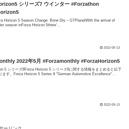
Horizon5 シリーズ7 ウインター #Forzathon
orizon5
Horizon 5 Season Change: Bone Dry – GTPlanetWith the arrival of
er season inForza Horizon 5there’...
2022-05-13
onthly 2022年5月 #Forzamonthly #ForzaHorizon5
rizon 5 シリーズ8Forza Horizon 5 シリーズ8に関する情報をまとめると以下
orza Horizon 5 Series 8 "German Automotive Excellence"...
2022-05-13
サーリンク