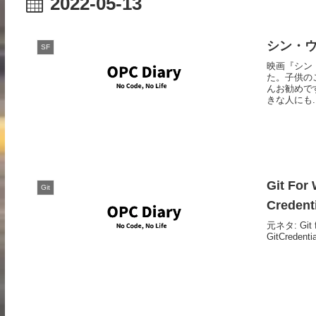
2022-05-13
シン・
SF
映画『シン
た。子供の
んお勧めで
きな人にも..
Git Fo
Git
Crede
元ネタ: Git fo
GitCredent