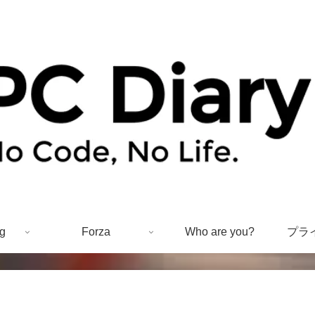
g
Forza
Who are you?
プラ