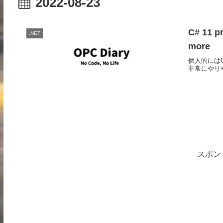
2022-08-23
C# 11 p
.NET
more
個人的にはG
非常にやり
スポン