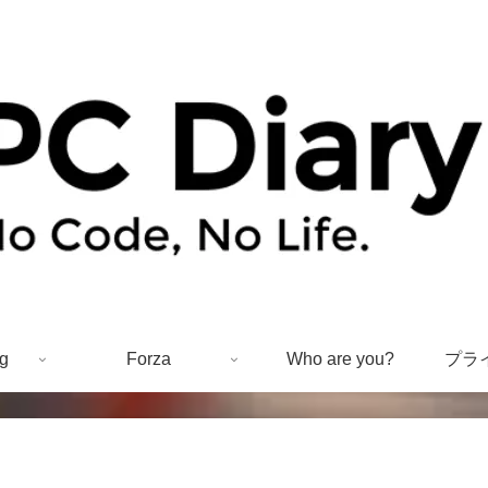
g
Forza
Who are you?
プラ