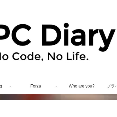
g
Forza
Who are you?
プラ