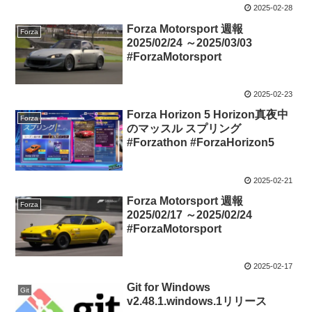
2025-02-28
Forza Motorsport 週報
Forza
2025/02/24 ～2025/03/03
#ForzaMotorsport
2025-02-23
Forza Horizon 5 Horizon真夜中
Forza
のマッスル スプリング
#Forzathon #ForzaHorizon5
2025-02-21
Forza Motorsport 週報
Forza
2025/02/17 ～2025/02/24
#ForzaMotorsport
2025-02-17
Git for Windows
Git
v2.48.1.windows.1リリース