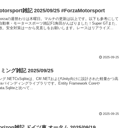
otorsport雑記 2025/09/25 #ForzaMotorsport
ekForzaの週替わりは木曜日。マルチの更新は以上です。以下も参考にして
動車・モータースポーツ雑記F1角田がんばりました！Super GTまた、
故。安全対策は一から見直しをお願いします。レースはリアライズ...
2025-09-25
ング雑記 2025/09/25
.NETCsSqliteは、C#/.NETおよびUnity向けに設計された軽量かつ高
teバインディングライブラリです。Entity Framework Coreや
Data.Sqliteと比べて...
2025-09-25
Horizon雑記 ドイツ車 オータム 2025/09/19