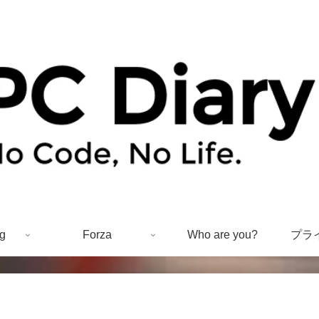
g
Forza
Who are you?
プラ