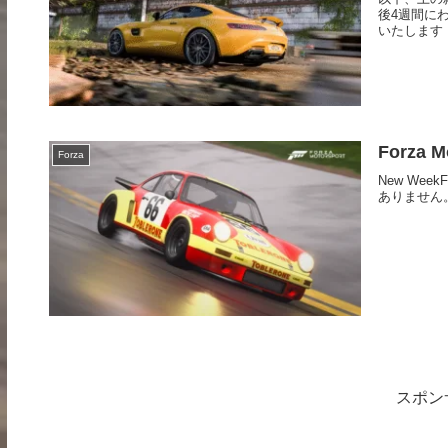
後4週間に
いたします！F
Forza M
Forza
New We
ありません
スポン