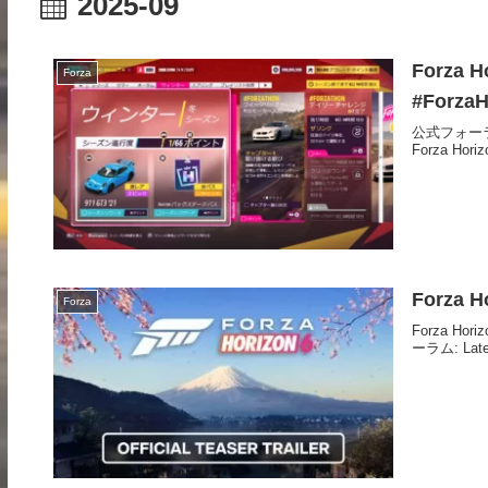
2025-09
Forza 
Forza
#ForzaH
公式フォーラム:Fe
Forza Horizo
Forza 
Forza
Forza 
ーラム: Latest