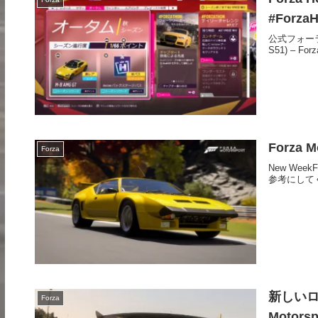
#ForzaH
公式フォーラム:Fe
S51) – Forza
Forza M
Forza
New We
参考にして
新しいロジ
Forza
Moto