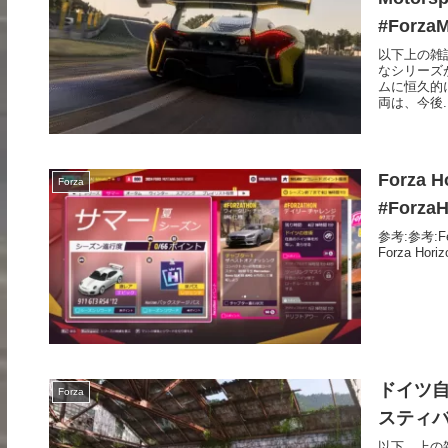
#ForzaM
以下上の雑
なシリーズ
ムに恒久的
両は、今後..
Forza 
Forza
#ForzaH
参考:参考:Festi
Forza Horizo
ドイツ
Forza
スティバル
以下、上の