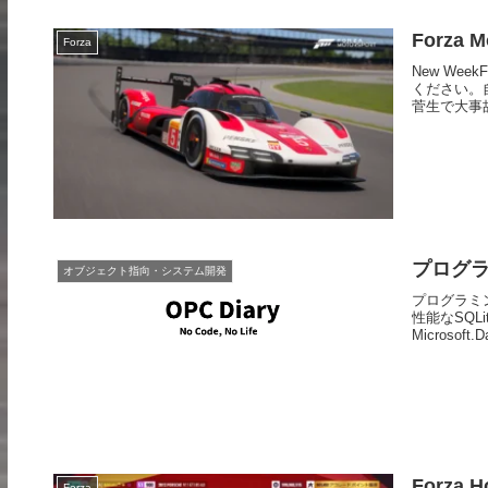
Forza M
Forza
New We
ください。自
菅生で大事
プログラミ
オブジェクト指向・システム開発
プログラミング
性能なSQLi
Microsoft.
Forza 
Forza