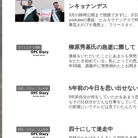
ンキョナンデス
3月の静岡公開まで我慢できずに、2/
youtubeの番組、ヒルカラナンデ
事芸人のプチ鹿島と、フリースタイ...
柳原秀基氏の急逝に際して
コミュニティ活動
連絡をいただいたことにあまりも突然
をたたき始めている。私にとっての恩
年58歳。講義中に突然倒れたとお聞きし
5年前の今日を思い出せな
日記・コラム・つぶやき
5年前自分が何をしていたかをあまり
もその日自分がどんな仕事をしていて
の部屋にいてテレビは見ていたんだろう
四十にして迷走中
日記・コラム・つぶやき
皆様のおかげをもちまして40年生き