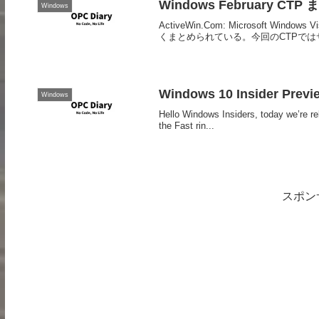
Windows February CT
Windows
ActiveWin.Com: Microsoft Windows
くまとめられている。今回のCTPではサ
Windows 10 Insider Previ
Windows
Hello Windows Insiders, today we’re r
the Fast rin...
スポン