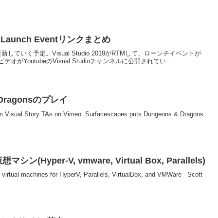
M & Launch Eventリンクまとめ
更新していく予定。Visual Studio 2019がRTMして、ローンチイベントが
outubeのVisual Studioチャンネルに公開されてい...
Dragonsのプレイ
 Visual Story TAs on Vimeo. Surfacescapes puts Dungeons & Dragons
(Hyper-V, vmware, Virtual Box, Parallels)
tual machines for HyperV, Parallels, VirtualBox, and VMWare - Scott