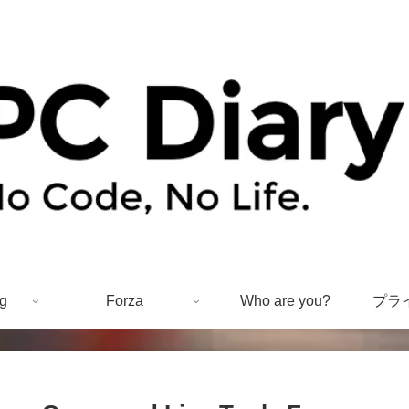
g
Forza
Who are you?
プラ