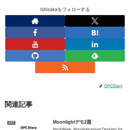
Ishisakaをフォローする
OPCDiary
関連記事
Moonlightデモ2題
.NET
HackWeek: Moonlight-based Desklets for