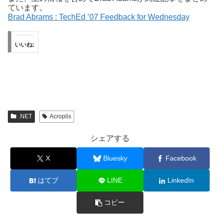
ています。
Brad Abrams : TechEd ’07 Feedback for Wednesday
いいね:
.NET
Acroplis
シェアする
X
Bluesky
Facebook
はてブ
LINE
LinkedIn
コピー