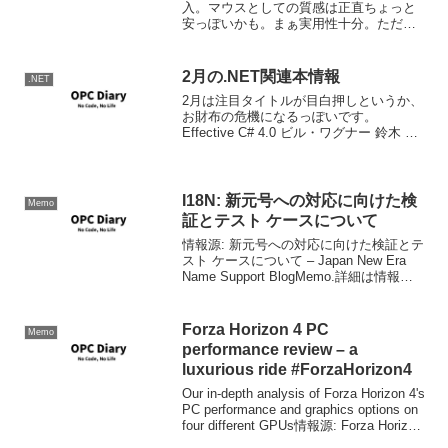
入。マウスとしての質感は正直ちょっと
安っぽいかも。まぁ実用性十分。ただし
クリックのスイッチがちょっと固め。ま
ぁ裏返して握ること前提だから固めにし
てあるのかも。ブログを書くなら
2月の.NET関連本情報
.NET
BlogWrite
2月は注目タイトルが目白押しというか、
お財布の危機になるっぽいです。
Effective C# 4.0 ビル・ワグナー 鈴木 幸
敏 翔泳社 2011-02-16 売り上げランキン
グ : Amazonで詳しく見る by G-Tools
Eff...
I18N: 新元号への対応に向けた検
Memo
証とテスト ケースについて
情報源: 新元号への対応に向けた検証とテ
スト ケースについて – Japan New Era
Name Support BlogMemo.詳細は情報
源。テストケースのまとめ。
Forza Horizon 4 PC
Memo
performance review – a
luxurious ride #ForzaHorizon4
Our in-depth analysis of Forza Horizon 4's
PC performance and graphics options on
four different GPUs情報源: Forza Horizon
...