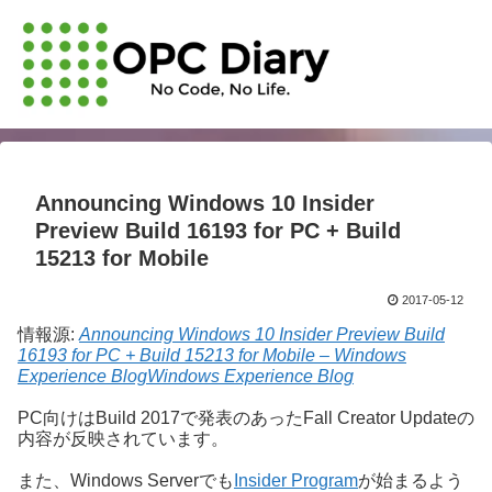
Announcing Windows 10 Insider
Preview Build 16193 for PC + Build
15213 for Mobile
2017-05-12
情報源:
Announcing Windows 10 Insider Preview Build
16193 for PC + Build 15213 for Mobile – Windows
Experience BlogWindows Experience Blog
PC向けはBuild 2017で発表のあったFall Creator Updateの
内容が反映されています。
また、Windows Serverでも
Insider Program
が始まるよう