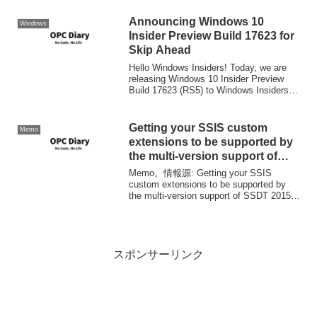
Announcing Windows 10
Windows
Insider Preview Build 17623 for
Skip Ahead
Hello Windows Insiders! Today, we are
releasing Windows 10 Insider Preview
Build 17623 (RS5) to Windows Insiders
who hav...
Getting your SSIS custom
Memo
extensions to be supported by
the multi-version support of
SSDT 2015 for SQL Server
Memo。情報源: Getting your SSIS
2016
custom extensions to be supported by
the multi-version support of SSDT 2015
for SQL Server 2...
スポンサーリンク