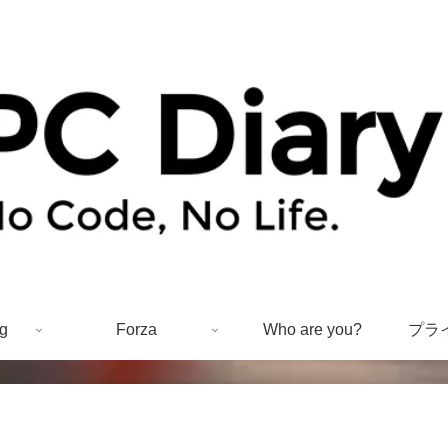
g
Forza
Who are you?
プラ