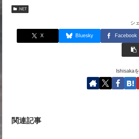
.NET
シ
X
Bluesky
Facebook
Ishisa
関連記事