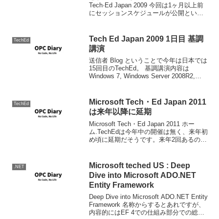
Tech·Ed Japan 2009 今回は1ヶ月以上前
にセッションスケジュールが公開という
異常事態ですｗ（いつもこっちが印刷間
に合うのか的に心配するぐらいぎりぎり
なのに） 初日午後一から（...
Tech Ed Japan 2009 1日目 基調
TechEd
講演
送信者 Blog ということで今年は日本では
15回目のTechEd。 基調講演内容は
Windows 7, Windows Server 2008R2,
Office 2010のデモでした。 次バージョン
のSQL Server（キリマンジャロ...
Microsoft Tech・Ed Japan 2011
TechEd
は来年以降に延期
Microsoft Tech・Ed Japan 2011 ホー
ム.TechEdは今年中の開催は無く、来年初
め頃に延期だそうです。来年2回あるの
か、この時期に毎年開催をずらすのかは
よくわかりません。とりあえず残暑厳し
い時期からずれてくれたのだ...
Microsoft teched US : Deep
.NET
Dive into Microsoft ADO.NET
Entity Framework
Deep Dive into Microsoft ADO.NET Entity
Framework 名称からするとあれですが、
内容的にはEF 4での仕組み部分での総括