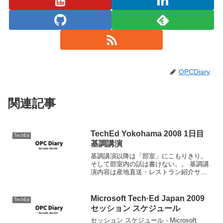
OPCDiary
関連記事
TechEd Yokohama 2008 1日目
TechEd
基調講演
基調講演以降は「部室」にこもりきり。
そして部室内の話は書けない。。 基調講
演内容は産地直送・レストラン紹介サイ
トのサンプルアプリケーションを元に、
開発ツール、SQL Server 2008、Systen
Center製品のデモを交え、包括的...
Microsoft Tech·Ed Japan 2009
TechEd
セッション スケジュール
セッション スケジュール - Microsoft