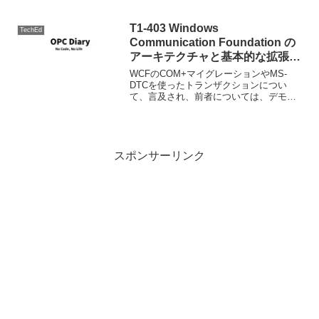
的な内容です。とは言ってもそんなにイ
ンターナルな内容でもなく、利用者とし
て...
T1-403 Windows
TechEd
Communication Foundation の
アーキテクチャと基本的な拡張方
法
WCFのCOM+マイグレーションやMS-
DTCを使ったトランザクションについ
て、言及され、前者については、デモも
あったのはよかったと思う。 WCFの相互
運用性といった場合、多くの資料や雑誌
記事はWebSphere等で作られた多プラッ
トフォー...
スポンサーリンク