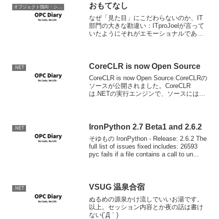
おもてなし
オブジェクト指向・システム開発
なぜ「見た目」にこだわらないのか、IT
部門の大きな勘違い：ITproJoelが言って
いたようにそれがエモーショナルであれ
ば使うほうは使う気になる。
CoreCLR is now Open Source
.NET
CoreCLR is now Open Source.CoreCLRの
ソースが公開されました。CoreCLR
は.NETの実行エンジンで、ソースには
GCやRyuJITのソースコードが含まれてい
ます。現状は基本的にWindows上でのみ
動作する...
IronPython 2.7 Beta1 and 2.6.2
.NET
そゆもの IronPython - Release: 2.6.2 The
full list of issues fixed includes: 26593
pyc fails if a file contains a call to un...
VSUG 温泉合宿
.NET
ぬるめの源泉かけ流しでいいお湯です。
以上。セッション内容とか夜の話は書け
ない(´Д｀)