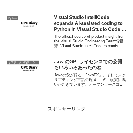
Visual Studio IntelliCode
Python
expands AI-assisted coding to
Python in Visual Studio Code |
The Visual Studio Blog
The official source of product insight from
the Visual Studio Engineering Team情報
源: Visual Studio IntelliCode expands
AI-...
JavaのGPLライセンスでの公開
オブジェクト指向・システム開発
もいろいろあったのね
Javaの父が語る「JavaFX」、そしてスク
リプティング言語の現状 － ＠IT現実に戦
いが起きています。オープンソースコミ
ュニティに対して友好的になるのは難し
いことです。ある陣営に対して友好的に
なれば、ほかの陣営から敵と見なされま
す。われ...
スポンサーリンク