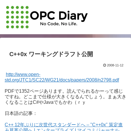
C++0x ワーキングドラフト公開
2008-11-12
http://www.open-
std.org/JTC1/SC22/WG21/docs/papers/2008/n2798.pdf
PDFで1352ページあります。読んでられるかーって感じ
ですね。どこまで仕様が大きくなるんでしょう。まぁ大き
くなることはC#やJavaでもかわ（ｒｙ
日本語の記事：
C++ 12年ぶりに次世代スタンダードへ – "C++0x" 策定進
み草案公開へ | エンタープライズ | マイコミジャーナル