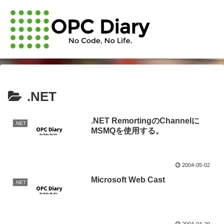
.NET
.NET RemortingのChannelに
.NET
MSMQを使用する。
2004-05-02
Microsoft Web Cast
.NET
2004-04-29