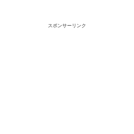
の交流を目的としています。すでに
Fsharpersの方々のみならず、「Fsharp、
何そ...
スポンサーリンク