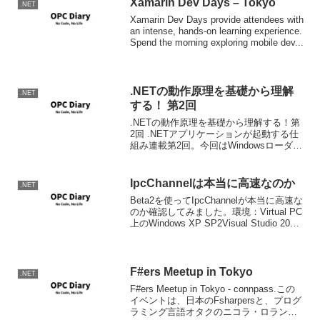
Xamarin Dev Days – Tokyo
.NET
Xamarin Dev Days provide attendees with
an intense, hands-on learning experience.
Spend the morning exploring mobile dev...
.NETの動作原理を基礎から理解
.NET
する！ 第2回
.NETの動作原理を基礎から理解する！第
2回 .NETアプリケーションが起動する仕
組み連載第2回。今回はWindowsローダー
が実行ファイルをいかにして認識して
CLRに引き渡すかまで。マニフェストを
分析してサイドバイサイドでCLRを選択
IpcChannelは本当に高速なのか
.NET
する...
Beta2を使ってIpcChannelが本当に高速な
のか確認してみました。環境：Virtual PC
上のWindows XP SP2Visual Studio 2005
Beta2試験方法：TcpChannelと
IpcChannelそれぞれ...
F#ers Meetup in Tokyo
.NET
F#ers Meetup in Tokyo - connpass.この
イベントは、日本のFsharpersと、プログ
ラミング言語オタクのニコラ・ロラン氏