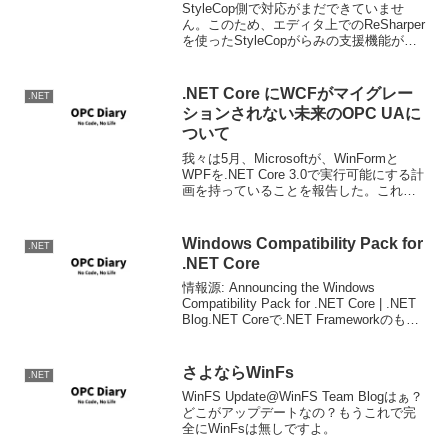
StyleCop側で対応がまだできていませ
ん。このため、エディタ上でのReSharper
を使ったStyleCopがらみの支援機能が使
えません。また、StyleCop自身VS 2015
のサポートも無いので、あれこれサポー
トが進んでほしいところ...
.NET Core にWCFがマイグレー
.NET
ションされない未来のOPC UAに
ついて
我々は5月、Microsoftが、WinFormと
WPFを.NET Core 3.0で実行可能にする計
画を持っていることを報告した。これを
促進するために同社は、どちらのAPI
を.NET Coreに移植すべきかを投票する、
新たなツールを開発し...
Windows Compatibility Pack for
.NET
.NET Core
情報源: Announcing the Windows
Compatibility Pack for .NET Core | .NET
Blog.NET Coreで.NET Frameworkのもつ
一部機能を実現するライブラリ群です。
レジス...
さよならWinFs
.NET
WinFS Update@WinFS Team Blogはぁ？
どこがアップデートなの？もうこれで完
全にWinFsは無しですよ。