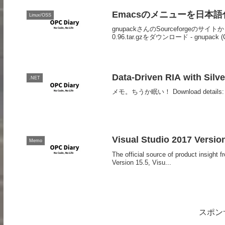
Emacsのメニューを日本語化
Linux/OSS
gnupackさんのSourceforgeのサイ
0.96.tar.gzをダウンロード - gnupack (Cy
Data-Driven RIA with Silve
.NET
メモ。ちうか眠い！ Download details: Data-
Visual Studio 2017 Versi
Memo
The official source of product insigh
Version 15.5, Visu...
スポン