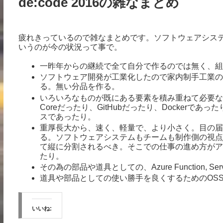
de:code 2016の雑なまとめ
疲れきっているので雑なまとめです。ソフトウェアシステム
いうのが今の状況って事で。
一昨年からの継続で全て自分で作るのでは無く、組
ソフトウェア開発が工業化したので家内制手工業の
る。無い分品を作る。
いろいろなものが既にある要素を積み重ねて必要な
Coreだったり、GitHubだったり、Dockerで
スであったり。
重厚長大から、速く、軽量で、より小さく。目の届
る。ソフトウェアシステムもチームも制作側の視点
て縦に分割されるべき。そこでの仕事の進め方がアジ
たり。
その為の部品や道具としての、Azure Function, Service 
道具や部品としての使い勝手を良くするためのOSS
いいね: