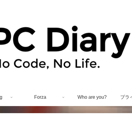
g
Forza
Who are you?
プラ