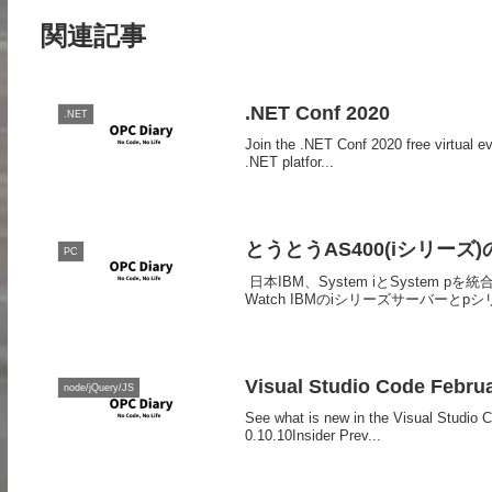
関連記事
.NET Conf 2020
.NET
Join the .NET Conf 2020 free virtual 
.NET platfor...
とうとうAS400(iシリー
PC
日本IBM、System iとSystem pを統
Watch IBMのiシリーズサーバーとpシリ
Visual Studio Code Februa
node/jQuery/JS
See what is new in the Visual Studio
0.10.10Insider Prev...