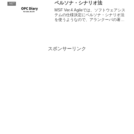
リレーションの変更を行いたい場...
ペルソナ・シナリオ法
.NET
MSF Ver.4 Agileでは、ソフトウェアシス
テムの仕様決定にペルソナ・シナリオ法
を使うようなので、アランクーパの著
作、「コンピュータは難しすぎて使えな
い」を参考に、私が理解した範囲でごく
ごく簡単にまとめます。
スポンサーリンク