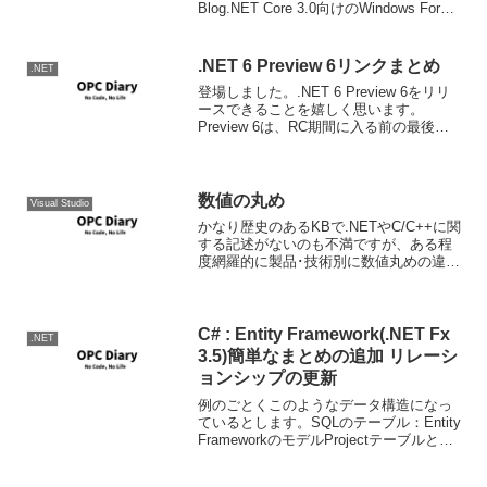
Blog.NET Core 3.0向けのWindows Forms
デザイナのプレビュー1がリリースされま
し...
.NET 6 Preview 6リンクまとめ
.NET
登場しました。.NET 6 Preview 6をリリ
ースできることを嬉しく思います。
Preview 6は、RC期間に入る前の最後か
ら2番目のプレビューです。RCは2回行わ
れます。このリリース自体は比較的小さ
いものですが、Preview 7は...
数値の丸め
Visual Studio
かなり歴史のあるKBで.NETやC/C++に関
する記述がないのも不満ですが、ある程
度網羅的に製品･技術別に数値丸めの違い
についてまとめられているので、かなり
参考になります。 丸めを行うカスタム プ
ロシージャを実装する方法 同じように動
作しそ...
C# : Entity Framework(.NET Fx
.NET
3.5)簡単なまとめの追加 リレーシ
ョンシップの更新
例のごとくこのようなデータ構造になっ
ているとします。SQLのテーブル：Entity
FrameworkのモデルProjectテーブルと
Shipテーブルにはリレーションが設定さ
れています。リレーションシップの変更