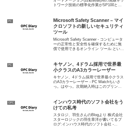
オートメーション(自動制御)用の無線ネッ
トワーク技術の標準化作業がSP100とい
うCommitteeで行われている。正式に決
まればISA-100として標準化されるはず
だ。...
Microsoft Safety Scanner – マイ
PC
クロソフトの新しいセキュリティ
ツール
Microsoft Safety Scanner - コンピュータ
ーの正常性と安全性を確保するために無
償で使用できるオンライン ツール.という
ことで、新しくマイクロソフトから登場
したダウンロード型のウイルススキャ
ン・駆除のツールです。多くの...
キヤノン、4ドラム採用で世界最
PC
小クラスのA3カラーレーザー
キヤノン、4ドラム採用で世界最小クラス
のA3カラーレーザー - PC Watchちいさ
っ。はやっ。次期納入時はこのプリンタ
ですな。LBP5900:LBP5600:
インハウス時代のソフト会社をう
OPC
けての私考
スタロジ、羽生さんのBlogより 株式会社
スターロジックの羽生章洋が書いてるブ
ログ:インハウス時代のソフト会社 -
livedoor Blog（ブログ） ここ数年、