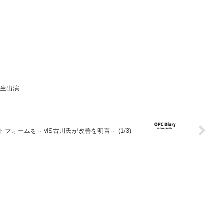
先生生出演
ットフォームを～MS古川氏が改善を明言～ (1/3)