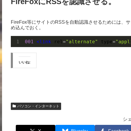
FireFoxにRSSを認識させる。
FireFox等にサイトのRSSを自動認識させるためには、
め込んでおく。
001 
<link
rel
=
"alternate"
type
=
"appl
いいね:
パソコン・インターネット
シ