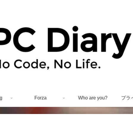
g
Forza
Who are you?
プラ