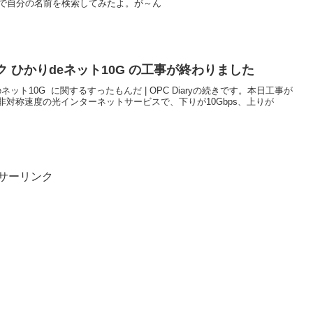
チで自分の名前を検索してみたよ。が～ん
ク ひかりdeネット10G の工事が終わりました
ネット10G に関するすったもんだ | OPC Diaryの続きです。本日工事が
対称速度の光インターネットサービスで、下りが10Gbps、上りが
サーリンク