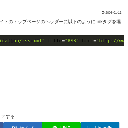
2005-01-11
サイトのトップページのヘッダーに以下のようにlinkタグを埋
ication/rss+xml"
title
=
"RSS"
href
=
"http://www
ェアする