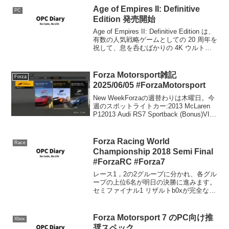
Age of Empires II: Definitive
PC
Edition 発売開始
Age of Empires II: Definitive Edition は、
有数の人気戦略ゲームとしての 20 周年を
祝して、息を呑むばかりの 4K ウルトラ
HD グラフィックス、新しい完全リマスタ
ーのサウンドトラック、それにまった
く...
Forza Motorsport雑記
Forza
2025/06/05 #ForzaMotorsport
New WeekForzaの週替わりは木曜日。今
週のスポットライトカー:2013 McLaren
P12013 Audi RS7 Sportback (Bonus)VIP
割引:2023 Cadillac #01 Cadillac Racin...
Forza Racing World
Race
Championship 2018 Semi Final
#ForzaRC #Forza7
レース1，2の2グループに分かれ、各グル
ープの上位6名が明日の決勝に進みます。
セミファイナル1 リザルトb0xが完全なレ
ースを展開しました。明日の決勝へは、
b0x, Mitch, Lightning, Rossi, ForceOne,
We...
Forza Motorsport 7 のPC向け推
Xbox
奨スペック