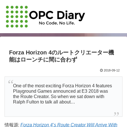
Forza Horizon 4のルートクリエーター機
能はローンチに間に合わず
2018-09-12
One of the most exciting Forza Horizon 4 features
Playground Games announced at E3 2018 was
the Route Creator. So when we sat down with
Ralph Fulton to talk all about…
情報源:
Forza Horizon 4’s Route Creator Will Arrive With