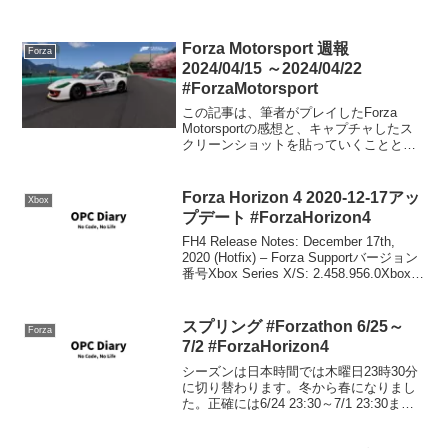
Forza Motorsport 週報
Forza
2024/04/15 ～2024/04/22
#ForzaMotorsport
この記事は、筆者がプレイしたForza
Motorsportの感想と、キャプチャしたス
クリーンショットを貼っていくことと、
コメント欄を開放することを目的にした
記事です。そういう点ではForza Horizon
5のForzathon記事と同...
Forza Horizon 4 2020-12-17アッ
Xbox
プデート #ForzaHorizon4
FH4 Release Notes: December 17th,
2020 (Hotfix) – Forza Supportバージョン
番号Xbox Series X/S: 2.458.956.0Xbox
One: 1.458.956.0W...
スプリング #Forzathon 6/25～
Forza
7/2 #ForzaHorizon4
シーズンは日本時間では木曜日23時30分
に切り替わります。冬から春になりまし
た。正確には6/24 23:30～7/1 23:30ま
で。シリーズリワードバックステージパ
ス1991 Nissan Pulsar GTI-Rシーズンリワ