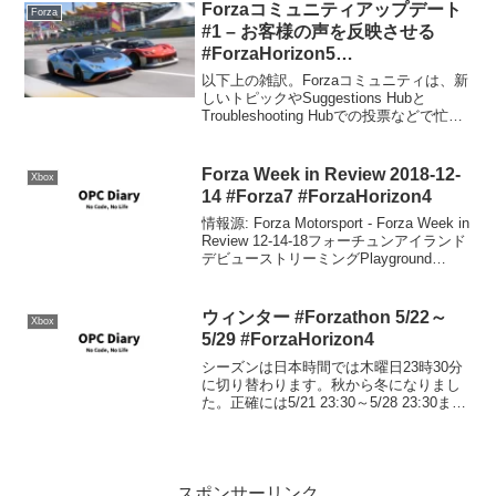
ード50% ...
Forzaコミュニティアップデート
Forza
#1 – お客様の声を反映させる
#ForzaHorizon5
#ForzaMotorsport
以下上の雑訳。Forzaコミュニティは、新
しいトピックやSuggestions Hubと
Troubleshooting Hubでの投票などで忙し
くしています。ここでは、Forzaをより良
いものにするために、皆様からのフィー
ドバックをどのよう...
Forza Week in Review 2018-12-
Xbox
14 #Forza7 #ForzaHorizon4
情報源: Forza Motorsport - Forza Week in
Review 12-14-18フォーチュンアイランド
デビューストリーミングPlayground
GamesのHQより、フォーチュンアイラン
ドのデビューを記念したス...
ウィンター #Forzathon 5/22～
Xbox
5/29 #ForzaHorizon4
シーズンは日本時間では木曜日23時30分
に切り替わります。秋から冬になりまし
た。正確には5/21 23:30～5/28 23:30ま
で。シリーズリワード50%: 2018 Ford
Mustang RTR Spec 580％: 1939 M...
スポンサーリンク