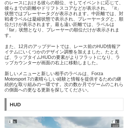
のレースにおける彼らの順位、そしてイベントに応じて、
彼らまでの距離やドリフトスコアなどが表示され、「it」
状態ではプレーヤータグが表示されます。中距離では、対
戦者ラベルは凝縮状態で表示され、プレーヤータグと、順
位だけが表示されます。最も遠い距離では、ラベルは
「far」状態となり、プレーヤーの順位だけが表示されま
す。
また、12月のアップデートでは、レース前のHUD情報ア
イテムにいくつかのデザイン調整を加えました。たとえ
ば、ラップタイムHUDの要素がよりフラットになり、ラ
ップカウンターが画面の右上に移動しました。
新しいメニューと新しい相手のラベルは、Forza
Motorsport 7の素晴らしい経験と情報を提供するための継
続的な取り組みの一環です。次の数か月でゲームのこれら
の側面への更なる更新を探してください。
HUD