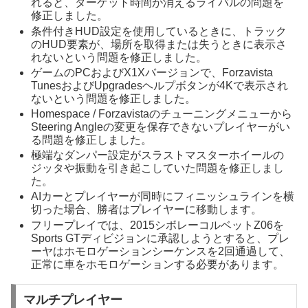
れると、ターゲット時間が消えるライバルの問題を
修正しました。
条件付きHUD設定を使用しているときに、トラック
のHUD要素が、場所を取得または失うときに表示さ
れないという問題を修正しました。
ゲームのPCおよびX1Xバージョンで、Forzavista
TunesおよびUpgradesヘルプボタンが4Kで表示され
ないという問題を修正しました。
Homespace / Forzavistaのチューニングメニューから
Steering Angleの変更を保存できないプレイヤーがい
る問題を修正しました。
極端なダンパー設定がスラストマスターホイールの
ジッタや振動を引き起こしていた問題を修正しまし
た。
AIカーとプレイヤーが同時にフィニッシュラインを横
切った場合、勝者はプレイヤーに移動します。
フリープレイでは、2015シボレーコルベットZ06を
Sports GTディビジョンに承認しようとすると、プレ
ーヤはホモロゲーションシーケンスを2回通過して、
正常に車をホモロゲーションする必要があります。
マルチプレイヤー