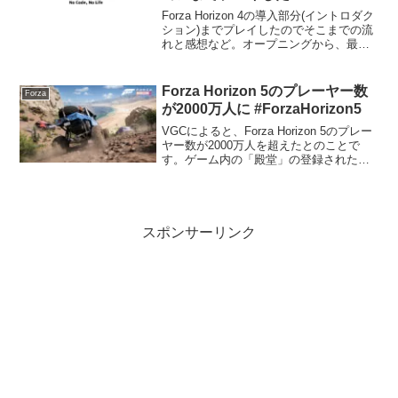
Forza Horizon 4の導入部分(イントロダク
ション)までプレイしたのでそこまでの流
れと感想など。オープニングから、最初
のロード2レース、Horizon Lifeのスタン
トのチャプター1、ダート2レース、スト
リート1レース。ここまで...
Forza Horizon 5のプレーヤー数
Forza
が2000万人に #ForzaHorizon5
VGCによると、Forza Horizon 5のプレー
ヤー数が2000万人を超えたとのことで
す。ゲーム内の「殿堂」の登録されたプ
レーヤー数を確認したものです。まぁ、
そのうちどれくらいの人がアクティブユ
ーザーなのかは疑問もありますけど。フ
ェス...
スポンサーリンク