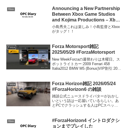
す。ここでは、2019年を振り返り、今年
を...
Announcing a New Partnership
Xbox
Between Xbox Game Studios
and Kojima Productions – Xbox
Wire
小島秀夫これは楽しみ！小島監督とXbox
がタッグ！！
Forza Motorsport雑記
Forza
2025/05/29 #ForzaMotorsport
New WeekForzaの週替わりは木曜日。ス
ポットライトカー:2009 Ferrari 458
Italia2012 BMW M5 (Bonus)VIP割引:2023
Cadillac #01 Cadillac Racing V-Ser...
Forza Horizon雑記 2026/05/24
Forza
#ForzaHorizon6 の雑談
雑談公式ニュースドライバターがおかし
いという話は一応届いているらしい。あ
とPCでクラッシュする人はPCスペック
やWindowsのバージョン、グラフィック
ドライバーのアップデートなどの確認を
してみましょう。グラボExtream+RTでプ
#ForzaHorizon4 イントロダクシ
Xbox
レイし...
ョンまでプレイした