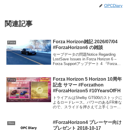
OPCDiary
関連記事
Forza Horizon雑記 2026/07/04
Forza
#ForzaHorizon6 の雑談
セーブデータの問題Notice Regarding
LostSave Issues in Forza Horizon 6 –
Forza Supportアップデート 4 『Forza
Horizon 6』において、ごく一部のプレイ
ヤーに影響...
Forza Horizon 5 Horizon 10周年
Forza
記念 サマー #Forzathon
#ForzaHorizon5 #10YearsOfFH
トライアルはShelby GT500のストックに
よるロードレース。パワーのあるFR車な
ので、スライドを押さえて上手くコーナ
リングしていくアクセルワークが大事。
ストーリーは上手ければ素直にいける模
様。1だけじゃなく4まで再現されてい
#ForzaHorizon4 プレーヤー向け
Xbox
た。再現度...
プレゼント 2018-10-17