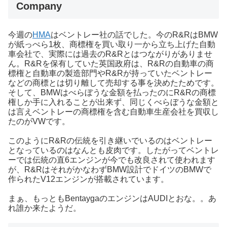
Company
今週の
HMA
はベントレー社の話でした。今のR&RはBMW
が紙っぺら1枚、商標権を買い取り一から立ち上げた自動
車会社で、実際には過去のR&Rとはつながりがありませ
ん。R&Rを保有していた英国政府は、R&Rの自動車の商
標権と自動車の製造部門やR&Rが持っていたベントレー
などの商標とは切り離して売却する事を決めたためです。
そして、BMWはべらぼうな金額を払ったのにR&Rの商標
権しか手に入れることが出来ず、同じくべらぼうな金額と
は言えベントレーの商標権を含む自動車生産会社を買収し
たのがVWです。
このようにR&Rの伝統を引き継いでいるのはベントレー
となっているのはなんとも皮肉です。したがってベントレ
ーでは伝統の直6エンジンが今でも改良されて使われます
が、R&RはそれがかなわずBMW設計でドイツのBMWで
作られたV12エンジンが搭載されています。
まぁ、もっともBentaygaのエンジンはAUDIとおな。。あ
れ誰か来たようだ。