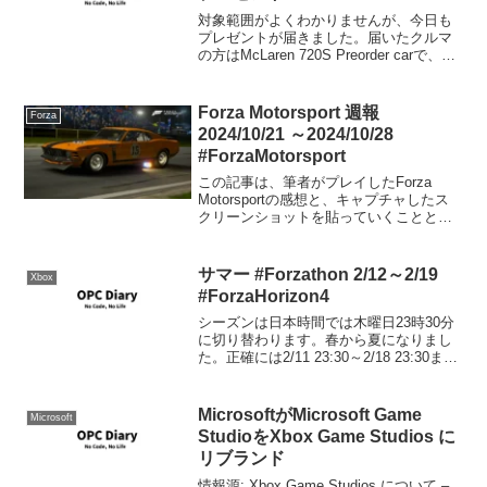
対象範囲がよくわかりませんが、今日も
プレゼントが届きました。届いたクルマ
の方はMcLaren 720S Preorder carで、ノ
ーマルの720Sとは別車種扱いです。ジャ
ンパーの方は届いているのかいないのか
よくわかりませんでした(；´Д...
Forza Motorsport 週報
Forza
2024/10/21 ～2024/10/28
#ForzaMotorsport
この記事は、筆者がプレイしたForza
Motorsportの感想と、キャプチャしたス
クリーンショットを貼っていくことと、
コメント欄を開放することを目的にした
記事です。そういう点ではForza Horizon
5のForzathon記事と同...
サマー #Forzathon 2/12～2/19
Xbox
#ForzaHorizon4
シーズンは日本時間では木曜日23時30分
に切り替わります。春から夏になりまし
た。正確には2/11 23:30～2/18 23:30ま
で。シリーズ32が始まりました。シリー
ズリワード50% バックステージパス80％
2018 ATS GTシー...
MicrosoftがMicrosoft Game
Microsoft
StudioをXbox Game Studios に
リブランド
情報源: Xbox Game Studios について –