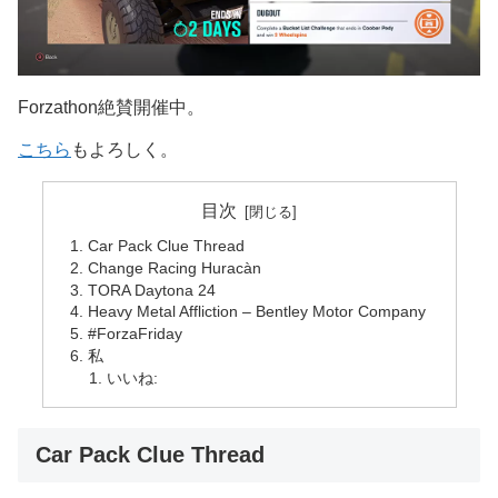
Forzathon絶賛開催中。
こちら
もよろしく。
目次
Car Pack Clue Thread
Change Racing Huracàn
TORA Daytona 24
Heavy Metal Affliction – Bentley Motor Company
#ForzaFriday
私
いいね:
Car Pack Clue Thread