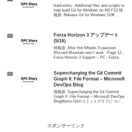
定になっ...
build-extra - Additional files and scripts to
help build Git for Windows on MSYS2.情
報源: Release Git for Windows SDK
1.0.1...
Forza Horizon 3 アップデート
Git
(5/16)
情報源: After Hot Wheels Expansion
Blizzard Mountain won´t work - Page 12 -
Forza Horizon 3 Support -- PC - Forza
Motorspor...
Supercharging the Git Commit
Git
Graph II: File Format – Microsoft
DevOps Blog
情報源: Supercharging the Git Commit
Graph II: File Format – Microsoft DevOps
BlogMemo.Gitのコミットグラフについて
の良記事。
スポンサーリンク