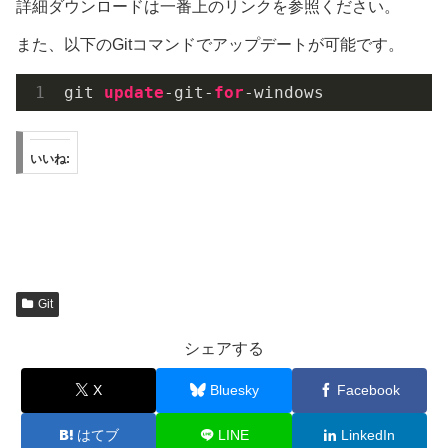
詳細ダウンロードは一番上のリンクを参照ください。
また、以下のGitコマンドでアップデートが可能です。
git 
update
-git-
for
-windows
いいね:
Git
シェアする
X
Bluesky
Facebook
はてブ
LINE
LinkedIn