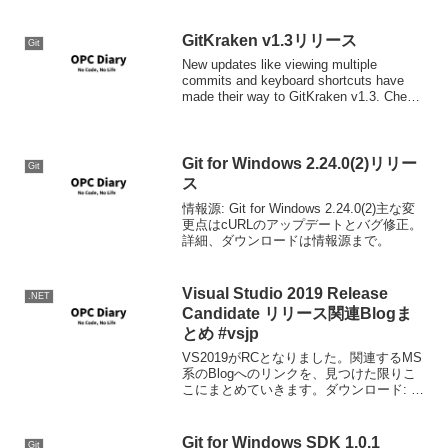
GitKraken v1.3リリース
Git
New updates like viewing multiple
commits and keyboard shortcuts have
made their way to GitKraken v1.3. Check
it out!情報源...
Git for Windows 2.24.0(2)リリー
Git
ス
情報源: Git for Windows 2.24.0(2)主な変
更点はcURLのアップデートとバグ修正。
詳細、ダウンロードは情報源まで。
Visual Studio 2019 Release
.NET
Candidate リリース関連Blogま
とめ #vsjp
VS2019がRCとなりました。関連するMS
系のBlogへのリンクを、見つけた限りこ
こにまとめていきます。ダウンロード: ※
日本語のサイトではまだリンクがありま
せんが、そのうちに登場すると思われま
す。※日本語版および日本のロケール設
Git for Windows SDK 1.0.1
Git