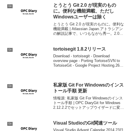
とうとう Git 2.0 が現実のもの
Git
に。便利な機能満載、ただし
Windowsユーザーは除く
とうとう Git 2.0 が現実のものに。便利な
機能満載 | Atlassian Japan.アトラシアン
の解説記事で、いつもながら秀一。2.0の
「予習」をするのにぴったりですね( ；
∀；)問題はGit for Windowsの方で、まだ
出...
tortoisegit 1.8.2リリース
Git
Download - tortoisegit - Download
overview page - Porting TortoiseSVN to
TortoiseGit - Google Project Hosting.26日
にリリース。リ...
私家版 Git For Windowsのインス
Git
トール手順 更新
情報源: 私家版 Git For Windowsのインス
トール手順 | OPC DiaryGit for Windows
2.12.2.2でセットアップウイザードに変更
がありましたので、変更箇所の図と説明
を変更しました。
Visual StudioのGit関連ツール
Git
Visual Studio Advent Calendar 2014 23日