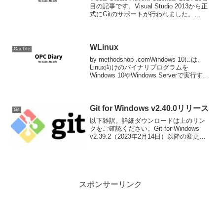
目の記事です。Visual Studio 2013から正
式にGitのサポートが行われました。
Visual Studio Tools for Gitあるいは
Micro...
WLinux
Car Life
by methodshop .comWindows 10には、
Linux向けのバイナリプログラムを
Windows 10やWindows Serverで実行する
互換レイヤー「Windows Sub情報源:
Windows 10での実行に最適化...
Git for Windows v2.40.0リリース
Git
以下雑訳。詳細ダウンロードは上のリン
クをご確認ください。Git for Windows
v2.39.2（2023年2月14日）以降の変更点
以前発表されたように、Git for Windows
は Cygwin と MSYS2 のリードに従っ...
スポンサーリンク