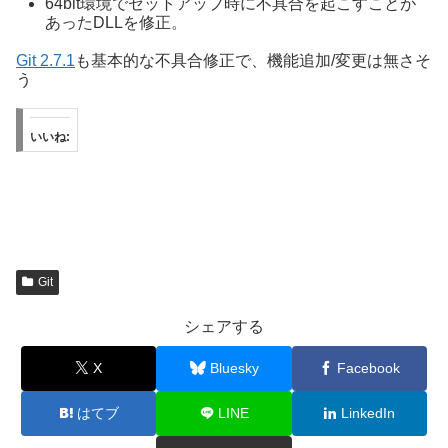
64bit環境でセットアップ時に不具合を起こすことが
あったDLLを修正。
Git 2.7.1
も基本的な不具合修正で、機能追加/変更は無さそ
う
いいね:
Git
シェアする
X
Bluesky
Facebook
はてブ
LINE
LinkedIn