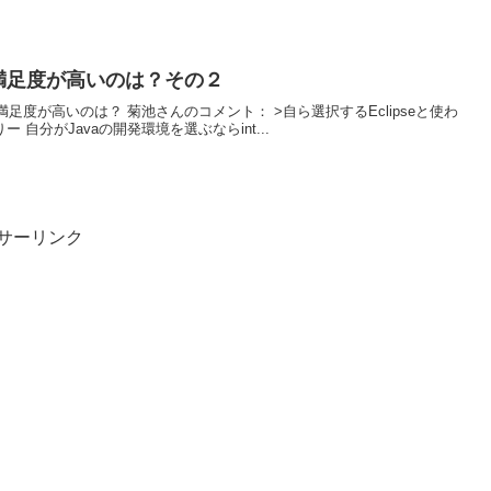
ipse，満足度が高いのは？その２
とEclipse，満足度が高いのは？ 菊池さんのコメント： >自ら選択するEclipseと使わ
ありー 自分がJavaの開発環境を選ぶならint...
サーリンク