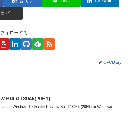
はてブ
LINE
LinkedIn
コピー
kaをフォローする
OPCDiary
ew Build 18945(20H1)
eleasing Windows 10 Insider Preview Build 18945 (20H1) to Windows