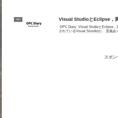
Visual StudioとEcl
.NET
OPC Diary: Visual Studio
されているVisual Stusdioか。 意義
スポン