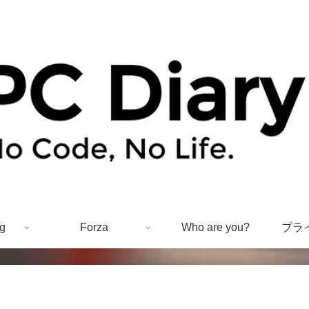
g
Forza
Who are you?
プラ