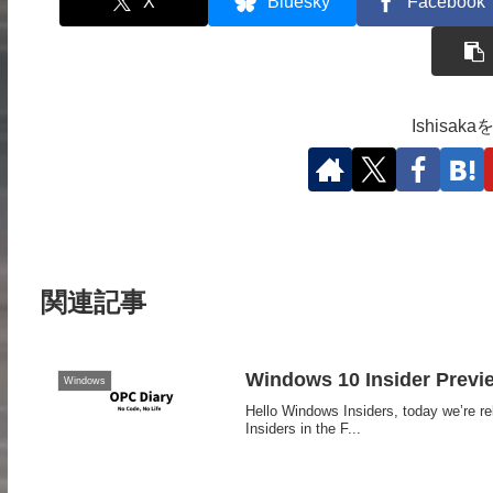
X
Bluesky
Facebook
Ishisa
関連記事
Windows 10 Insider Previ
Windows
Hello Windows Insiders, today we’re r
Insiders in the F...