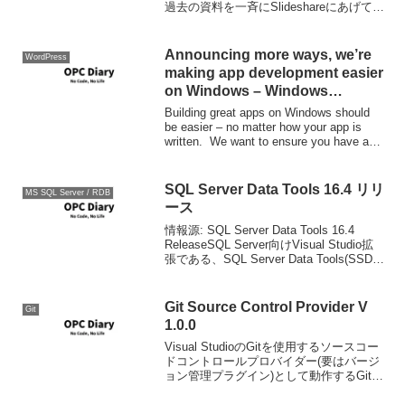
過去の資料を一斉にSlideshareにあげてく
ださいました。これ、まんまASP.NETの
歴史であり、貴重な資料です。ほんと多
謝。ありがたい。
Announcing more ways, we’re
WordPress
making app development easier
on Windows – Windows
Developer Blog
Building great apps on Windows should
be easier – no matter how your app is
written. We want to ensure you have a
path ...
SQL Server Data Tools 16.4 リリ
MS SQL Server / RDB
ース
情報源: SQL Server Data Tools 16.4
ReleaseSQL Server向けVisual Studio拡
張である、SQL Server Data Tools(SSDT)
のアップデートです。ダウンロード: 今回
は主に...
Git Source Control Provider V
Git
1.0.0
Visual StudioのGitを使用するソースコー
ドコントロールプロバイダー(要はバージ
ョン管理プラグイン)として動作するGit
Source Control Providerが1.0になってい
ました。 Git Source Contr...