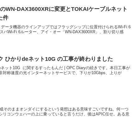
AのWN-DAX3600XRに変更とTOKAIケーブルネット
た件
ー・データ機器のラインアップではフラッグシップに位置付けられるWi-Fi 6
スパWi-Fi 6ルーター、アイ・オー「WN-DAX3600XR」、割り切り感
ク ひかりdeネット10G の工事が終わりました
ネット10G に関するすったもんだ | OPC Diaryの続きです。本日工事が
対称速度の光インターネットサービスで、下りが10Gbps、上りが
Pの構成そのままオンダイにするという発想はある意味すごいですね。何一つ
シリコンウェハーの上に乗っていると言うだけ、後はAPIC任せ。ある意