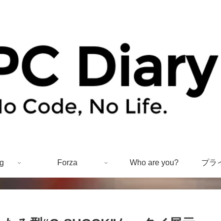
g
Forza
Who are you?
プラ