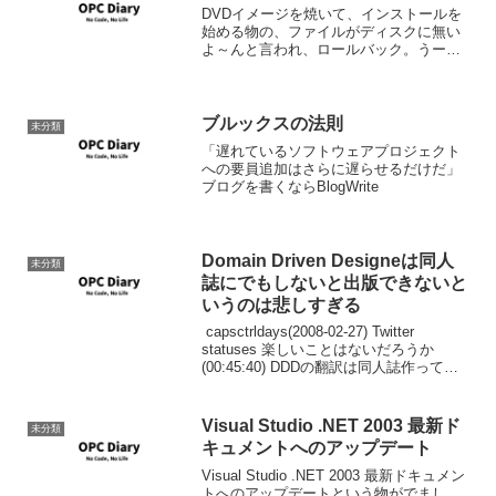
DVDイメージを焼いて、インストールを
始める物の、ファイルがディスクに無い
よ～んと言われ、ロールバック。うーん
何かがおかしい模様。基本的にはイメー
ジ内部にファイルが足りないんでしょう
が。CDからインスコしている方々はうま
くいっているようなの...
ブルックスの法則
未分類
「遅れているソフトウェアプロジェクト
への要員追加はさらに遅らせるだけだ」
ブログを書くならBlogWrite
Domain Driven Designeは同人
未分類
誌にでもしないと出版できないと
いうのは悲しすぎる
capsctrldays(2008-02-27) Twitter
statuses 楽しいことはないだろうか
(00:45:40) DDDの翻訳は同人誌作って販
売すればいいよ (00:48:31) 日本の業界内
での知名度は、出版社がまとも...
Visual Studio .NET 2003 最新ド
未分類
キュメントへのアップデート
Visual Studio .NET 2003 最新ドキュメン
トへのアップデートという物がでまし