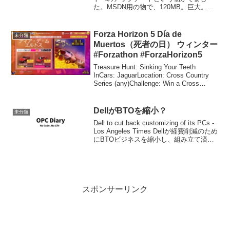
た。MSDN用の物で、120MB。巨大。し
かしドキュメントのパッチがでるとは。
内容的には評判の悪かった、フレームワ
ークの各クラスのコードサンプル...
Forza Horizon 5 Día de
未分類
Muertos（死者の日） ウィンター
#Forzathon #ForzaHorizon5
Treasure Hunt: Sinking Your Teeth
InCars: JaguarLocation: Cross Country
Series (any)Challenge: Win a Cross
Country race ...
DellがBTOを縮小？
未分類
Dell to cut back customizing of its PCs -
Los Angeles Times Dellが経費削減のため
にBTOビジネスを縮小し、組み立て済み
モデルの比率を上げていくという話。 な
んつーか、そこしか魅...
スポンサーリンク