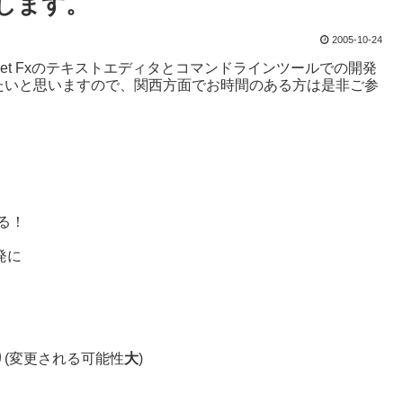
話します。
2005-10-24
BOFで.net Fxのテキストエディタとコマンドラインツールでの開発
たいと思いますので、関西方面でお時間のある方は是非ご参
きる！
発に
(変更される可能性
大
)