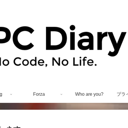
g
Forza
Who are you?
プラ