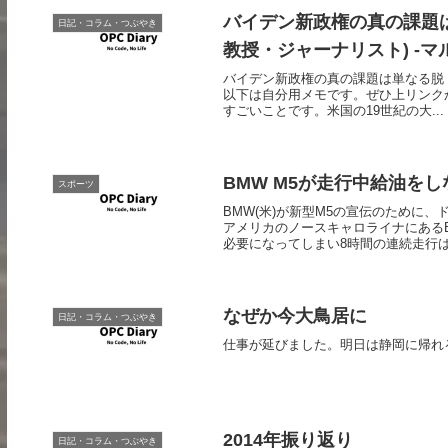
バイデン新政権の真の課題
日記・コラム・つぶやき
教授・ジャーナリスト) -マ
バイデン新政権の真の課題は単なる脱ト
以下は自分用メモです。ぜひ上リンク
すごいことです。米国の19世紀の大...
BMW M5が走行中給油を
スポーツ
BMW(米)が新型M5の宣伝のために
アメリカのノースキャロライナにある
必要になってしまい8時間の連続走行は.
なぜか今大鳥居に
日記・コラム・つぶやき
仕事が延びました。明日は静岡に帰れ
2014年振り返り
日記・コラム・つぶやき