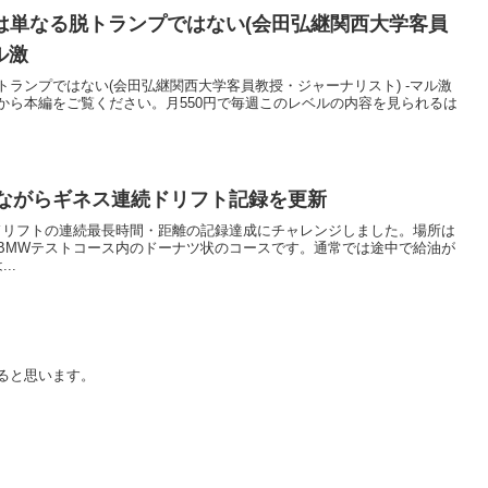
は単なる脱トランプではない(会田弘継関西大学客員
ル激
ランプではない(会田弘継関西大学客員教授・ジャーナリスト) -マル激
から本編をご覧ください。月550円で毎週このレベルの内容を見られるは
しながらギネス連続ドリフト記録を更新
、ドリフトの連続最長時間・距離の記録達成にチャレンジしました。場所は
BMWテストコース内のドーナツ状のコースです。通常では途中で給油が
..
ると思います。