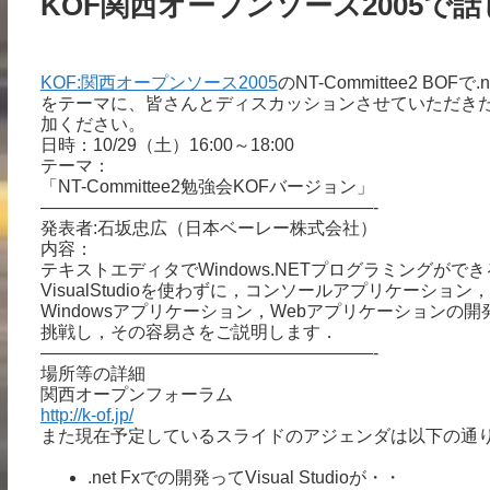
KOF関西オープンソース2005で
KOF:関西オープンソース2005
のNT-Committee2 
をテーマに、皆さんとディスカッションさせていただき
加ください。
日時：10/29（土）16:00～18:00
テーマ：
「NT-Committee2勉強会KOFバージョン」
———————————————————-
発表者:石坂忠広（日本ベーレー株式会社）
内容：
テキストエディタでWindows.NETプログラミングがで
VisualStudioを使わずに，コンソールアプリケーション，
Windowsアプリケーション，Webアプリケーションの開
挑戦し，その容易さをご説明します．
———————————————————-
場所等の詳細
関西オープンフォーラム
http://k-of.jp/
また現在予定しているスライドのアジェンダは以下の通り
.net Fxでの開発ってVisual Studioが・・