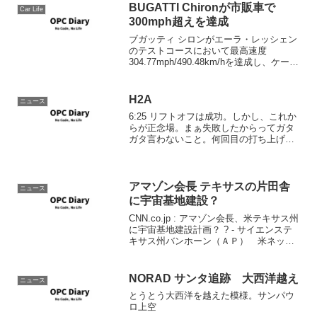
BUGATTI Chironが市販車で
Car Life
300mph超えを達成
ブガッティ シロンがエーラ・レッシェン
のテストコースにおいて最高速度
304.77mph/490.48km/hを達成し、ケーニ
グセグ アゲーラの持つ市販車最高速度記
録447km/hを大幅に塗り替えましたた。
しかし、今回のシロンは、ダラーラの
H2A
ニュース
エ...
6:25 リフトオフは成功。しかし、これか
らが正念場。まぁ失敗したからってガタ
ガタ言わないこと。何回目の打ち上げだ
と思ってるんだ。ロシアみたいに使い古
したロケットじゃないんだぞ！
アマゾン会長 テキサスの片田舎
ニュース
に宇宙基地建設？
CNN.co.jp : アマゾン会長、米テキサス州
に宇宙基地建設計画？ ? - サイエンステ
キサス州バンホーン（ＡＰ） 米ネット
小売大手アマゾン・ドット・コムの創業
者、ジェフ・ベゾス会長（４１）が近
く、当地に民間宇宙飛行の基地を建設す
NORAD サンタ追跡 大西洋越え
ニュース
る構想...
とうとう大西洋を越えた模様。サンパウ
ロ上空