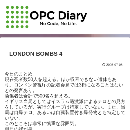
LONDON BOMBS 4
2005-07-08
今日のまとめ。
現在死者数50人を超える。ほか収容できない遺体もあ
り。ロンドン警視庁の記者会見では3桁になることはない
との発言あり。
負傷者は合計で500名を超える。
イギリス当局としてはイスラム過激派によるテロとの見方
をしているが、実行グループは特定していない。また、当
局は自爆テロ、あるいは自薦装置付き爆発物とも特定して
いない。
このところは非常に慎重な雰囲気。
明日の我が身。