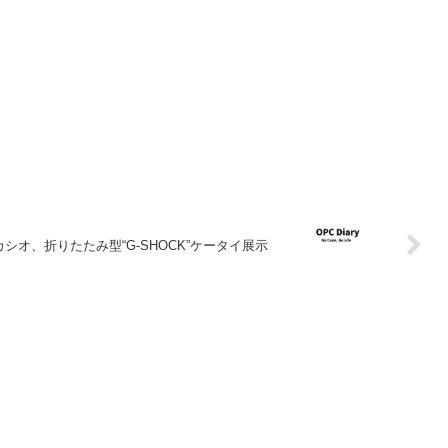
：カシオ、折りたたみ型“G-SHOCK”ケータイ展示