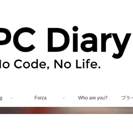
g
Forza
Who are you?
プラ