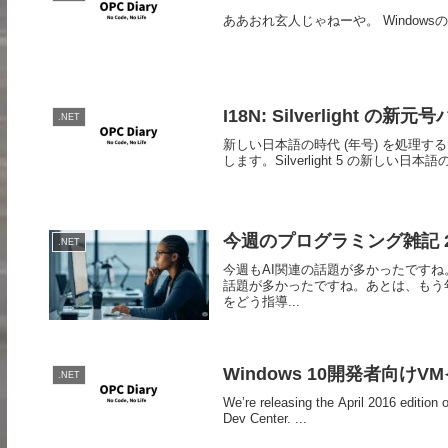
ああおれ玄人じゃねーや。 Window
I18N: Silverlight の新元
.NET
新しい日本語の時代 (年号) を処理するた
します。Silverlight 5 の新しい
今週のプログラミング雑記 20
.NET
今週もAI関連の話題が多かったですね。特にG
話題が多かったですね。あとは、もう
をどう指導...
Windows 10開発者向け
.NET
We’re releasing the April 2016 editio
Dev Center. ...