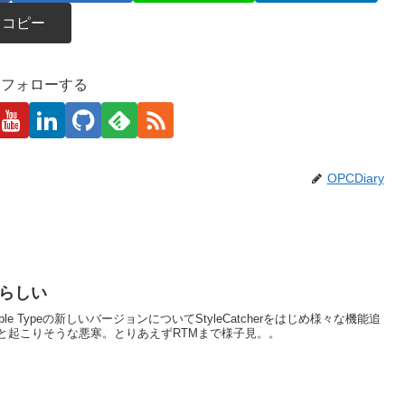
コピー
kaをフォローする
OPCDiary
登場らしい
ws: Movable Typeの新しいバージョンについてStyleCatcherをはじめ様々な機能追
と起こりそうな悪寒。とりあえずRTMまで様子見。。