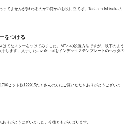
せんが(終わるのか?)何かのお役に立てば。Tadahiro Ishisakaの
スターをつける
スはてなスターをつけてみました。MTへの設置方法ですが、以下のよう
を入手します。入手したJavaScriptをインデックステンプレートのヘッダの
51706ヒット数122915たくさんの方にご覧いただきありがとうございま
16今月もありがとうございました。今後ともがんばります。