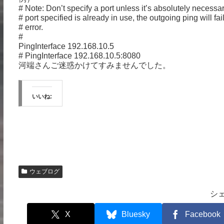
# Note: Don’t specify a port unless it’s absolutely necessary
# port specified is already in use, the outgoing ping will fai
# error.
#
PingInterface 192.168.10.5
# PingInterface 192.168.10.5:8080
河端さんご迷惑かけてすみませんでした。
いいね:
ウェブログ
シ
X
Bluesky
Facebook