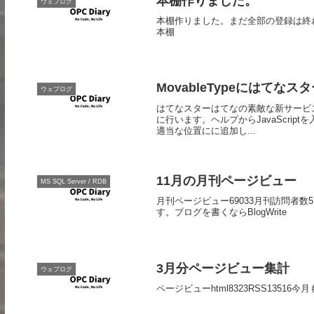
本棚作りました。
ウェブログ
本棚作りました。まだ全部の登録は終わってま
本棚
MovableTypeにはてな
ウェブログ
はてなスターはてなの素敵な新サービ
に行います。ヘルプからJavaScript
適当な位置にに追加し...
11月の月刊ページビュー
MS SQL Server / RDB
月刊ページビュー69033月刊訪問者数
す。ブログを書くならBlogWrite
3月分ページビュー集計
ウェブログ
ページビューhtml8323RSS135