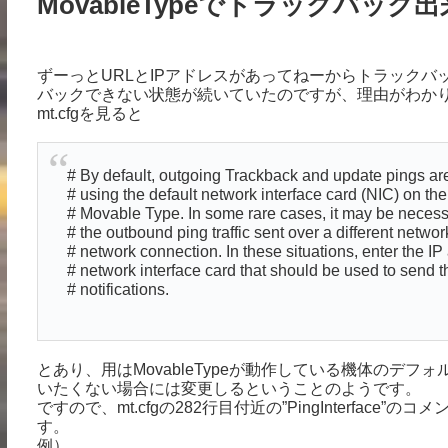
MovableTypeでトラックバッ
ずーっとURLとIPアドレスがあってねーからトラック
バックできない状態が続いていたのですが、理由がわか
mt.cfgを見ると
# By default, outgoing Trackback and update pings are 
# using the default network interface card (NIC) on th
# Movable Type. In some rare cases, it may be necess
# the outbound ping traffic sent over a different networ
# network connection. In these situations, enter the IP
# network interface card that should be used to send 
# notifications.
とあり、用はMovableTypeが動作している機体のデフ
いたくない場合には変更しるということのようです。
ですので、mt.cfgの282行目付近の”PingInterfac
す。
例）