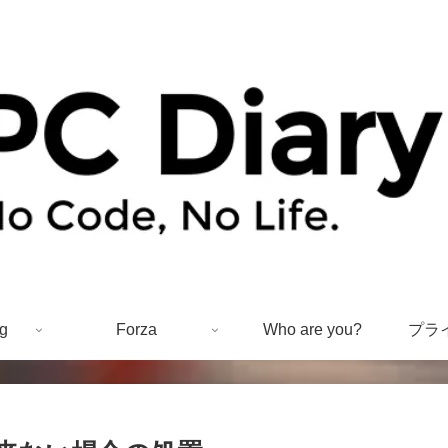
g
Forza
Who are you?
プラ