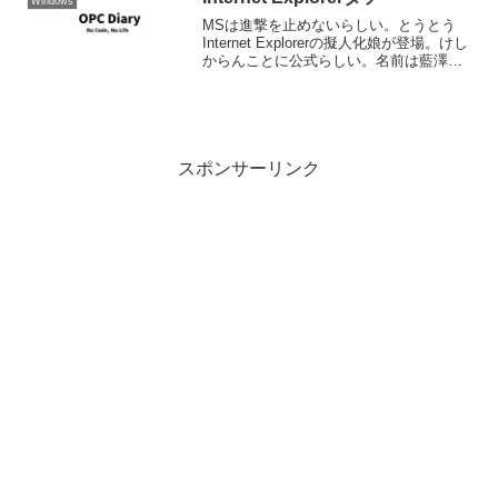
Windows
MSは進撃を止めないらしい。とうとう
Internet Explorerの擬人化娘が登場。けし
からんことに公式らしい。名前は藍澤
祈。1995年生まれ。藍澤光とは従兄弟
で、窓目ななみやゆう＆あいとはお友達
らしいです。クラウディアとの関係は不
明。...
スポンサーリンク