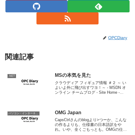
OPCDiary
関連記事
MSの本気を見た
.NET
クラウディア フィギュア情報 ＃２ ～ い
よいよ外に飛び出すワヨ！～ - MSDN オ
ンライン チームブログ - Site Home -
MSDN Blogs.何屋なんだ。。。
OMG Japan
パソコン・インターネット
CapsCtrlさんのblogより>つーか、こんな
の作るよりも、仕様書の日本語訳をや
れ。いや、全くごもっとも。OMGの仕様
書の翻訳をやらずして、何の日本法人か