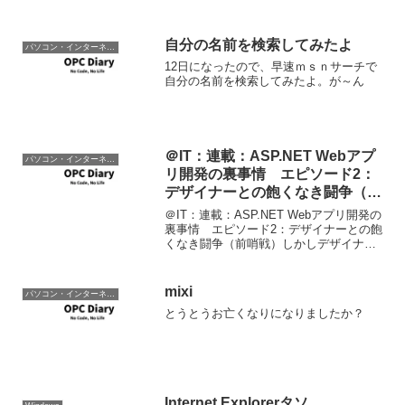
と思う。UML 2．0の正式リリースももう
すぐのはずですが、ちゃんとやってくれ
るん...
自分の名前を検索してみたよ
パソコン・インターネット
12日になったので、早速ｍｓｎサーチで
自分の名前を検索してみたよ。が～ん
＠IT：連載：ASP.NET Webアプ
パソコン・インターネット
リ開発の裏事情 エピソード2：
デザイナーとの飽くなき闘争（前
哨戦）
＠IT：連載：ASP.NET Webアプリ開発の
裏事情 エピソード2：デザイナーとの飽
くなき闘争（前哨戦）しかしデザイナー
は「理系人間」でも「文系人間」にも当
てはまらない。彼らは「芸術系人間」な
のだ。彼らの頭の中にはキャンバスが内
mixi
パソコン・インターネット
蔵されてい...
とうとうお亡くなりになりましたか？
Internet Explorerタソ