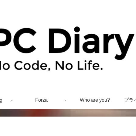
g
Forza
Who are you?
プラ