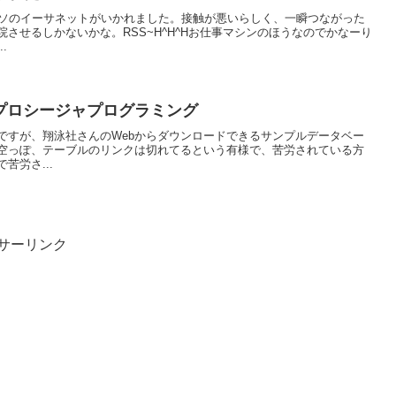
パソのイーサネットがいかれました。接触が悪いらしく、一瞬つながった
させるしかないかな。RSS~H^H^Hお仕事マシンのほうなのでかなーり
.
トアドプロシージャプログラミング
ですが、翔泳社さんのWebからダウンロードできるサンプルデータベー
空っぽ、テーブルのリンクは切れてるという有様で、苦労されている方
苦労さ...
サーリンク