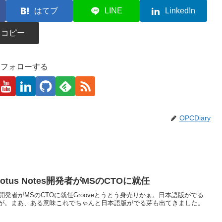
はてブ
LINE
LinkedIn
コピー
kaをフォローする
OPCDiary
otus Notes開発者がMSのCTOに就任
Notes開発者がMSのCTOに就任Grooveとうとう身売りかぁ。日本語版がでる
が。まあ、ある意味これでちゃんと日本語版がでる芽も出てきました。