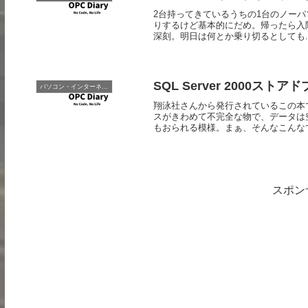
2台持ってきているうちの1台のノー
りするけど基本的にだめ。帰ったら入院
深刻。明日は何とか乗り切るとしても..
SQL Server 2000ス
パソコン・インターネット
翔泳社さんから発行されているこの本
スがきわめて不完全な物で、データは
もおられる模様。まぁ、そんなこんなで
スポン