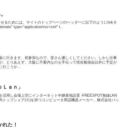
る。
認識させるためには、サイトのトップページのヘッダーに以下のようにlinkタ
e" type="application/rss+xml" t...
阪に行きます。初参加なので、皆さん優しくしてください。しかし仕事
が、とりあえず、大阪に不案内なのも手伝って現在勉強会以外に予定が
行こうか...
ｏＬａｎ」
用し会場上空にインターネット中継基地設置 -FREESPOT無線LAN
内トップシェア(※)を持つコンピュータ周辺機器メーカー、株式会社バッ
かれた！