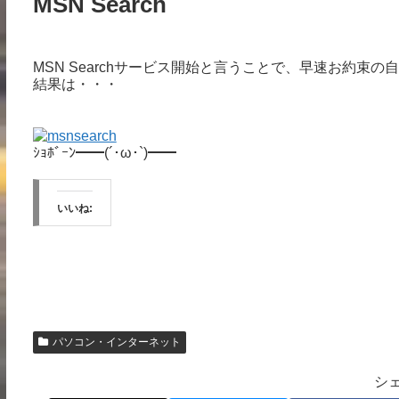
MSN Search
MSN Searchサービス開始と言うことで、早速お約束の
結果は・・・
ｼｮﾎﾞｰﾝ━━(´･ω･`)━━
いいね:
パソコン・インターネット
シ