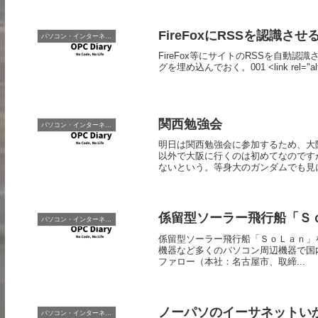
FireFoxにRSSを認識させ
パソコン・インターネット
FireFox等にサイトのRSSを自動
グを埋め込んでおく。001 <link rel="alternat
関西勉強会
パソコン・インターネット
明日は関西勉強会に参加するため、大
以外で大阪に行くのは初めてなのです
ないという。等身大のガンダムでも見に
係留型ソーラー飛行船「Ｓ
パソコン・インターネット
係留型ソーラー飛行船「ＳｏＬａｎ」を活
機器など多くのパソコン周辺機器で国
ファロー（本社：名古屋市、取締...
ノーパソのイーサネットい
パソコン・インターネット