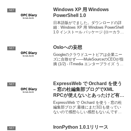
Windows XP 用 Windows
.NET
PowerShell 1.0
日本語版がでました。ダウンロードの詳
細 : Windows XP 用 Windows PowerShell
1.0 インストール パッケージ (ローカライ
ズ版) (KB926140)
Osloへの妄想
.NET
Googleのクラウドユートピアは企業ニー
ズに合致せず――MuleSourceのCEOが指
摘 (1/2) - ITmedia エンタープライズ うー
ん。記事読んでの感想なんだけど、Oslo
って単純にBizTalkが新しくなりますって
いうより...
ExpressWeb で Orchard を使う
.NET
– 窓の杜編集部ブログでXML
RPCが使えないとあったけど有効
にしてないだけだと思う。
ExpressWeb で Orchard を使う - 窓の杜
編集部ブログ.最後にまだ3日も使ってい
ないので感想らしい感想もないんです
が、Windows Live Writerから XML-RPC
を利用すると 500エラーになっちゃった
り、...
IronPython 1.0.1リリース
.NET