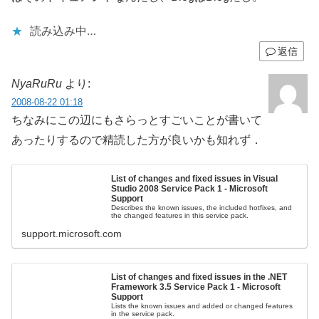
読み込み中…
返信
NyaRuRu
より:
2008-08-22 01:18
ちなみにこの辺にもさらっとすごいことが書いて
あったりするので精読した方が良いかも知れず．
List of changes and fixed issues in Visual
Studio 2008 Service Pack 1 - Microsoft
Support
Describes the known issues, the included hotfixes, and
the changed features in this service pack.
support.microsoft.com
List of changes and fixed issues in the .NET
Framework 3.5 Service Pack 1 - Microsoft
Support
Lists the known issues and added or changed features
in the service pack.