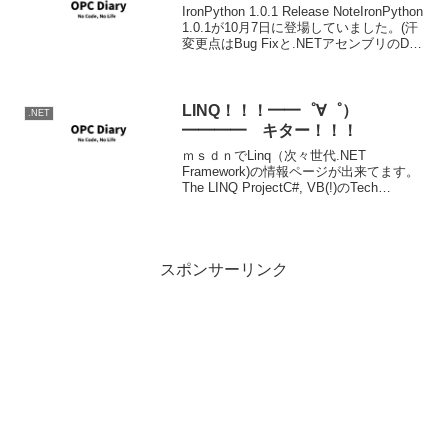
IronPython 1.0.1 Release NoteIronPython
1.0.1が10月7日に登場していました。(汗
変更点はBug Fixと.NETアセンブリのDLL
を起動時にロードするための機構の追加
のようです。ブログを書くなら...
LINQ！！！━━゜∀゜）
.NET
━━━━ キター！！！
ｍｓｄｎでLinq（次々世代.NET
Framework)の情報ページが出来てます。
The LINQ ProjectC#, VB(!)のTech
Previewやら、サンプルやらドキュメント
やらが激しく公開されています。
Overview見ま...
スポンサーリンク