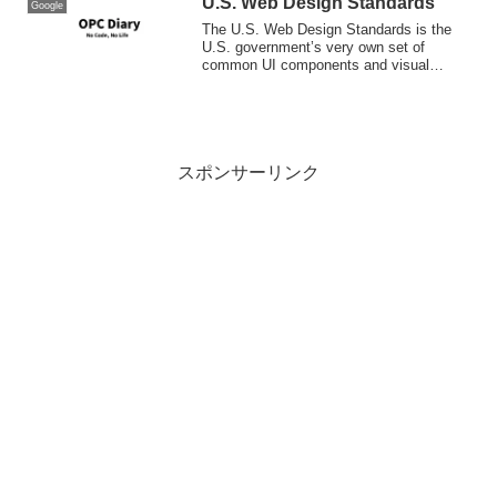
U.S. Web Design Standards
Google
The U.S. Web Design Standards is the
U.S. government’s very own set of
common UI components and visual
styles for websit...
スポンサーリンク