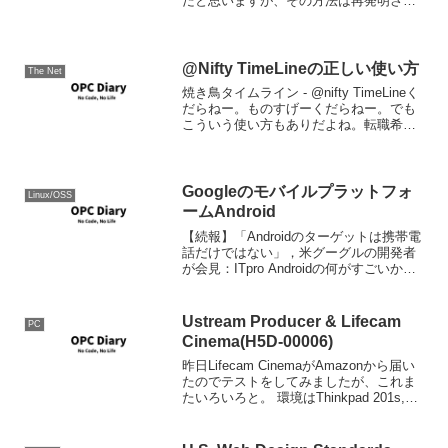
だと思いますが、その方法は再発明され
続けていて、少し前であれば、フランス
革命期の百科事典編纂であり、知識の商
業化を果たしたブリタニカ百科事典であ
り、その歴史の中で今ネッ...
@Nifty TimeLineの正しい使い方
The Net
焼き鳥タイムライン - @nifty TimeLineく
だらねー。ものすげーくだらねー。でも
こういう使い方もありだよね。転職希望
の人は自分の職務経歴これで作るといい
かもね。＃つくるか。。
Googleのモバイルプラットフォ
Linux/OSS
ームAndroid
【続報】「Androidのターゲットは携帯電
話だけではない」，米グーグルの開発者
が会見：ITpro Androidの何がすごいかっ
て、GPL Freeだと言うところだろう。 国
内だと、諸々のオンラインサービスを
Googleに頼り始めたAUあ...
Ustream Producer & Lifecam
PC
Cinema(H5D-00006)
昨日Lifecam CinemaがAmazonから届い
たのでテストをしてみましたが、これま
たいろいろと。 環境はThinkpad 201s,
Windows 7 pro x64 日本語版です。 スト
リームのアスペクト比 結果から買うと
4:3...