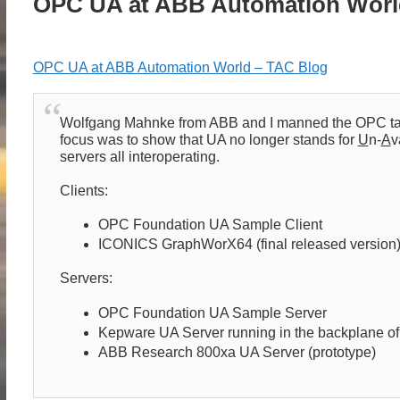
OPC UA at ABB Automation Worl
OPC UA at ABB Automation World – TAC Blog
Wolfgang Mahnke from ABB and I manned the OPC tabl
focus was to show that UA no longer stands for
U
n-
A
v
servers all interoperating.
Clients:
OPC Foundation UA Sample Client
ICONICS GraphWorX64 (final released version
Servers:
OPC Foundation UA Sample Server
Kepware UA Server running in the backplane of
ABB Research 800xa UA Server (prototype)