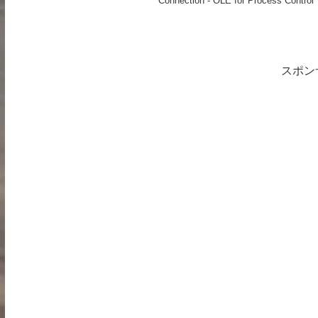
Connection - OLE for Process Control
スポン