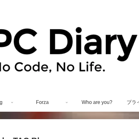
g
Forza
Who are you?
プラ