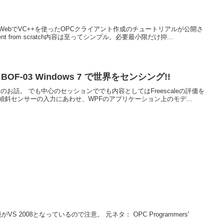
のWebでVC++を使ったOPCクライアント作成のチュートリアルが公開さ
 client from scratch内容は至ってシンプル。必要最小限だけ抑...
日目 BOF-03 Windows 7 で世界をセンシング!!
on platformのお話。 でも中心のセッションででも内容としてはFreescaleの評価を
斜センサーの入力にあわせ、WPFのアプリケーション上のモデ...
がVS 2008となっているので注意。 元ネタ： OPC Programmers'