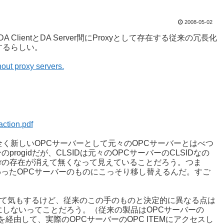
2008-05-02
 ClientとDA Server間にProxyとして存在する従来の冗長化
現するらしい。
out proxy servers.
ction.pdf
く新しいOPCサーバーとして元々のOPCサーバーとはべつ
分のprogidだが、CLSIDは元々のOPCサーバーのCLSIDなの
ailoverの存在が消えて無くなって見えていることだろう。つま
り替わったOPCサーバーのものにこっそり移し替えるんだ。すご
かって気もするけど、従来のこの手のものと決定的に異なる点は
のにしないってことだろう。（従来の製品はOPCサーバーの
Mを経由して、実際のOPCサーバーのOPC ITEMにアクセスし