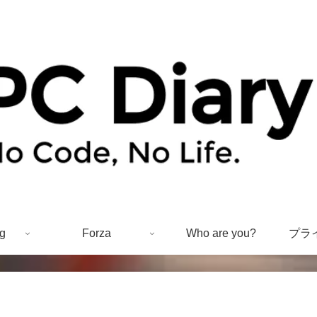
g
Forza
Who are you?
プラ