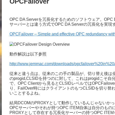
OPCFailover
OPC DA Serverを冗長化するためのソフトウェア。OPC DA
サーバーとは違う方式でOPC DA Serverの冗長化を実
OPCFailover – Simple and effective OPC redundancy with
動作解説は以下参照
http://www.jemmac.com/downloads/opcfailover%20in%20a
従来と違う点は、従来のこの手の製品が、切り替え後は全
のprogid,CLSIDを持つのに対して、これはprogidこそ自
で、OPC Clientから見るとCLSIDレベルではOPCF
り、FailOver時にはクライアントのもつCLSIDを切
いことするよね。
結局DCOMのPROXYとして動作しているんじゃない
OPCサーバーやそれが持つOPC ITEM自体は自分のも
PROXYとして存在する冗長化サーバーの持つOPC ITE