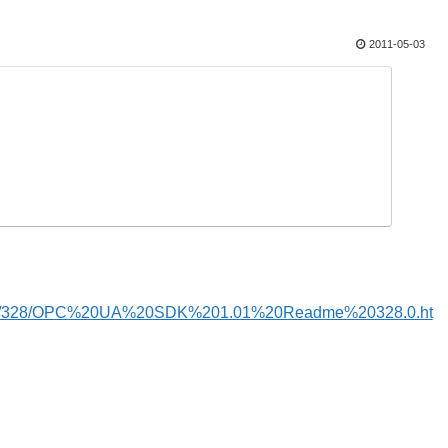
2011-05-03
UASDK/328/OPC%20UA%20SDK%201.01%20Readme%20328.0.ht