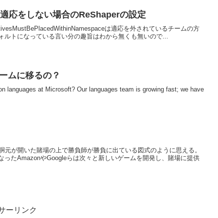
0 を適応をしない場合のReShaperの設定
rectivesMustBePlacedWithinNamespaceは適応を外されているチームの方
ルトになっている言い分の趣旨はわから無くも無いので...
チームに移るの？
n languages at Microsoft? Our languages team is growing fast; we have
の胴元が開いた賭場の上で勝負師が勝負に出ている図式のように思える。
たAmazonやGoogleらは次々と新しいゲームを開発し、賭場に提供
サーリンク