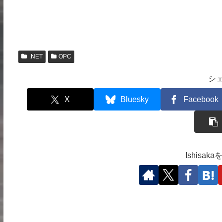
.NET
OPC
シ
X
Bluesky
Facebook
Ishisa