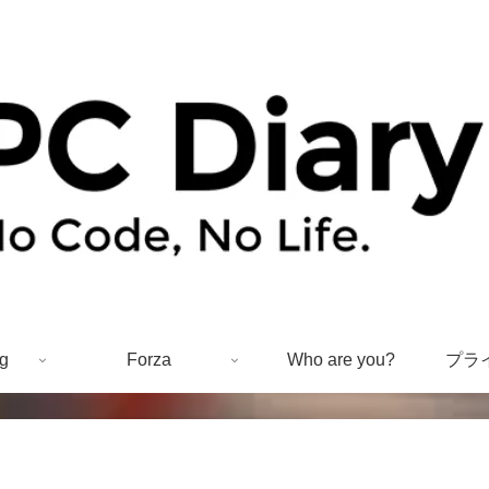
g
Forza
Who are you?
プラ