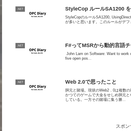
StyleCop ルールSA120
.NET
StyleCopのルールSA1200, UsingDi
が多いと思います。このルールがデフォ
F#ってMSRから動的言語
.NET
John Lam on Software: Want to work o
five open pos...
Web 2.0で思ったこと
.NET
胴元と賭場。現状のWeb2．0は複数
かつてのゲームで大金をせしめ胴元となっ
している。一方その賭場に集う勝...
スポン