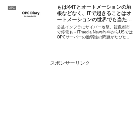
もはやITとオートメーションの垣
OPC
根などなく、ITで起きることはオ
ートメーションの世界でも当たり
前に起こると覚悟せよ
公益インフラにサイバー攻撃、複数都市
で停電も - ITmedia News昨年からUSでは
OPCサーバーの脆弱性の問題がたびたび
話題になって、警告も出ているんだけ
ど、日本ではそれがほとんど話題になら
ない。まぁ話題にならないぐらいOPCが
普及...
スポンサーリンク