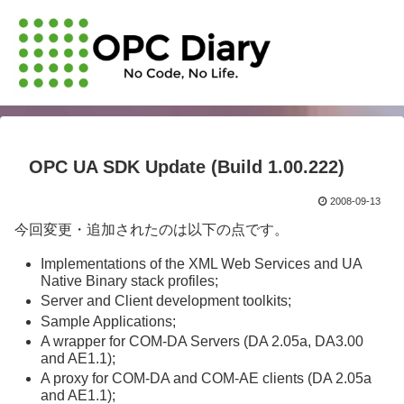
OPC UA SDK Update (Build 1.00.222)
2008-09-13
今回変更・追加されたのは以下の点です。
Implementations of the XML Web Services and UA
Native Binary stack profiles;
Server and Client development toolkits;
Sample Applications;
A wrapper for COM-DA Servers (DA 2.05a, DA3.00
and AE1.1);
A proxy for COM-DA and COM-AE clients (DA 2.05a
and AE1.1);