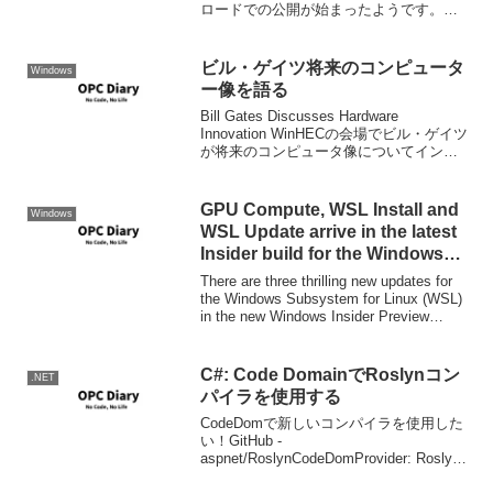
ロードでの公開が始まったようです。現
在それぞれのエディション向けの英語版
が公開されています。
ビル・ゲイツ将来のコンピュータ
Windows
ー像を語る
Bill Gates Discusses Hardware
Innovation WinHECの会場でビル・ゲイツ
が将来のコンピュータ像についてインタ
ビューに答えているビデオ。 東大の坂村
教授のユキビタス・コ
GPU Compute, WSL Install and
Windows
WSL Update arrive in the latest
Insider build for the Windows
Subsystem for Linux | Windows
There are three thrilling new updates for
Command Line
the Windows Subsystem for Linux (WSL)
in the new Windows Insider Preview
Build...
C#: Code DomainでRoslynコン
.NET
パイラを使用する
CodeDomで新しいコンパイラを使用した
い！GitHub -
aspnet/RoslynCodeDomProvider: Roslyn
CodeDOM providerNuGet packages ·