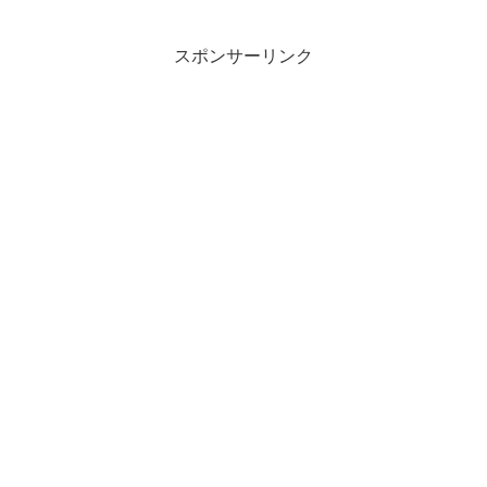
dotnet/roslyn Wiki...
スポンサーリンク