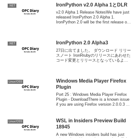
Wind...
IronPython v2.0 Alpha 1とDLR
.NET
v2.0 Alpha 1 Release NotesWe have just
released IronPython 2.0 Alpha 1.
IronPython 2.0 will be the first release of
Iron...
IronPython 2.0 Alpha3
.NET
27日に出てました。 ダウンロード リリー
スノート IronRrubyのリリースにあわせた
コード変更とリリースとなっているよう
です。
Windows Media Player Firefox
Linux/OSS
Plugin
Port 25 : Windows Media Player Firefox
Plugin - DownloadThere is a known issue
if you are using Firefox version 2.0.0.3 ...
WSL in Insiders Preview Build
Linux/OSS
18945
A new Windows insiders build has just