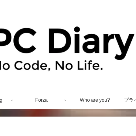
g
Forza
Who are you?
プラ