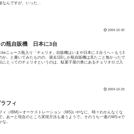
なんですが、いった...
2004-10-30
の瓶自販機 日本に3台
xciteニュース瓶入り「チェリオ」自販機はいまや日本に３台うへ～もう3
のか。と書いてみたものの、過去1回しか瓶自販機は見たこと無かったで
私にとってのチェリオというのは、駄菓子屋の奥にあるチェリオロゴ入
2004-10-29
グラフィ
フィ（IBM)＝オーケストレーション（MS)いやなに、時々わかんなくな
で。あーと現在のところ実現方法も違うようで。そのうち一連のWS-xで
かな。