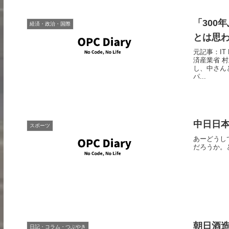
「300
経済・政治・国際
とは思
元記事：IT
済産業省 
し、中さん
パ...
中日日
スポーツ
あーどうし
だろうか。
朝日酒
日記・コラム・つぶやき