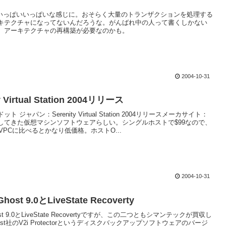
またいっぱいいっぱいな感じに。おそらく大量のトランザクションを処理する
キテクチャになってないんだろうな。がんばれ中の人って書くしかない
、アーキテクチャの再構築が必要なのかも。
2004-10-31
y Virtual Station 2004リリース
ト ジャパン：Serenity Virtual Station 2004リリースメーカサイト：
してきた仮想マシンソフトウェアらしい。シングルホストで$99なので、
eやVPCに比べるとかなり低価格。ホストO...
2004-10-31
Ghost 9.0とLiveState Recoverty
host 9.0とLiveState Recovertyですが、この二つともシマンテックが買収し
uest社のV2i Protectorというディスクバックアップソフトウェアのバージ