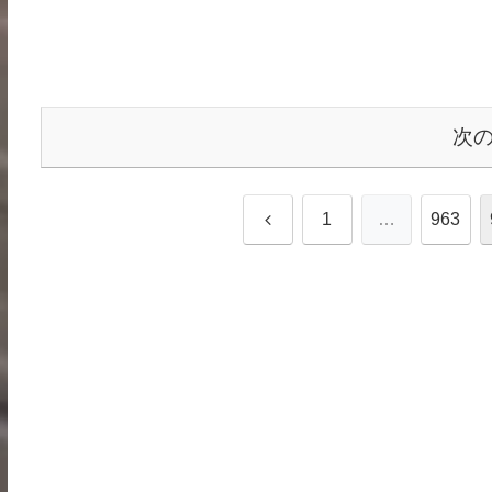
次
前
1
…
963
へ