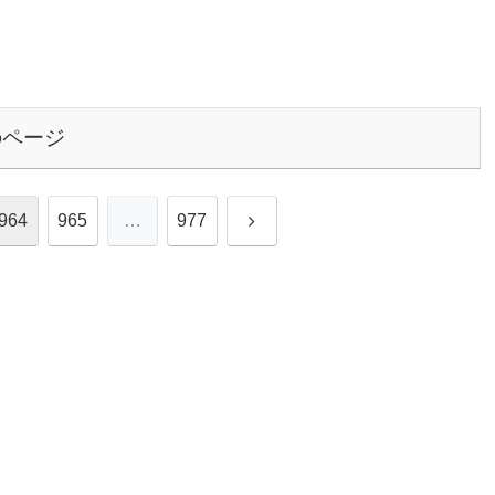
のページ
次
964
965
…
977
へ