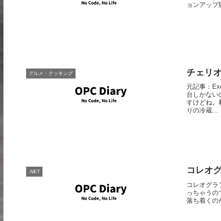
ョンアップ版
チェリオ
グルメ・クッキング
元記事：E
台しかない
すけどね。
りの冷蔵...
コレオ
.NET
コレオグラ
っちゃうの
落ち着くの