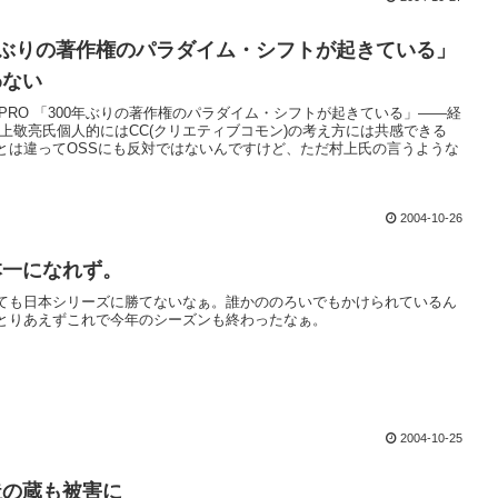
年ぶりの著作権のパラダイム・シフトが起きている」
わない
 PRO 「300年ぶりの著作権のパラダイム・シフトが起きている」――経
村上敬亮氏個人的にはCC(クリエティブコモン)の考え方には共感できる
とは違ってOSSにも反対ではないんですけど、ただ村上氏の言うような
2004-10-26
本一になれず。
ても日本シリーズに勝てないなぁ。誰かののろいでもかけられているん
とりあえずこれで今年のシーズンも終わったなぁ。
2004-10-25
造の蔵も被害に