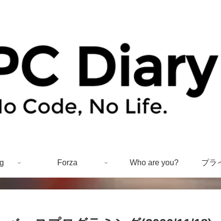
g
Forza
Who are you?
プラ