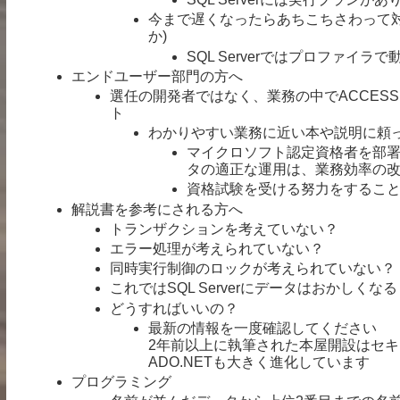
今まで遅くなったらあちこちさわって対
か)
SQL Serverではプロファイラ
エンドユーザー部門の方へ
選任の開発者ではなく、業務の中でACCESSな
ト
わかりやすい業務に近い本や説明に頼
マイクロソフト認定資格者を部
タの適正な運用は、業務効率の
資格試験を受ける努力をするこ
解説書を参考にされる方へ
トランザクションを考えていない？
エラー処理が考えられていない？
同時実行制御のロックが考えられていない？
これではSQL Serverにデータはおかしく
どうすればいいの？
最新の情報を一度確認してください
2年前以上に執筆された本屋開設はセ
ADO.NETも大きく進化しています
プログラミング