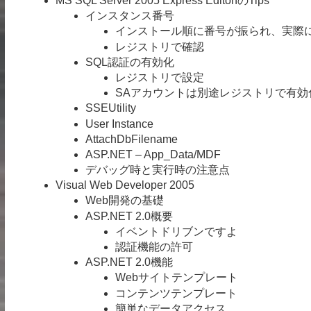
MS SQL Server 2005 Express EditonのTips
インスタンス番号
インストール順に番号が振られ、実際
レジストリで確認
SQL認証の有効化
レジストリで設定
SAアカウントは別途レジストリで有効
SSEUtility
User Instance
AttachDbFilename
ASP.NET – App_Data/MDF
デバッグ時と実行時の注意点
Visual Web Developer 2005
Web開発の基礎
ASP.NET 2.0概要
イベントドリブンですよ
認証機能の許可
ASP.NET 2.0機能
Webサイトテンプレート
コンテンツテンプレート
簡単なデータアクセス