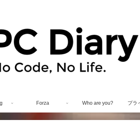
g
Forza
Who are you?
プラ