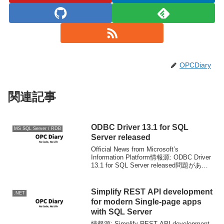
OPCDiary
関連記事
ODBC Driver 13.1 for SQL
MS SQL Server / RDB
Server released
Official News from Microsoft’s
Information Platform情報源: ODBC Driver
13.1 for SQL Server released問題があっ
たらしく一度引っ込められましたが、無
事...
Simplify REST API development
.NET
for modern Single-page apps
with SQL Server
情報源: Simplify REST API development