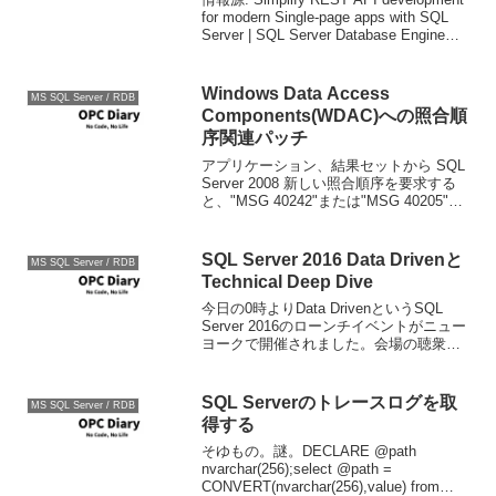
for modern Single-page apps with SQL
Server | SQL Server Database Engine
Blog永遠に生き続ける...
Windows Data Access
MS SQL Server / RDB
Components(WDAC)への照合順
序関連パッチ
アプリケーション、結果セットから SQL
Server 2008 新しい照合順序を要求する
と、"MSG 40242"または"MSG 40205"が
表示される場合があります SQL Server
の ODBC ドライバを使用するとエラーま
たは...
SQL Server 2016 Data Drivenと
MS SQL Server / RDB
Technical Deep Dive
今日の0時よりData DrivenというSQL
Server 2016のローンチイベントがニュー
ヨークで開催されました。会場の聴衆が
CIOっぽい人たちばかりだったためか、2
時間あまり公開されてたキーノートでは
あまりテクニカルな内容はなかっ...
SQL Serverのトレースログを取
MS SQL Server / RDB
得する
そゆもの。謎。DECLARE @path
nvarchar(256);select @path =
CONVERT(nvarchar(256),value) from