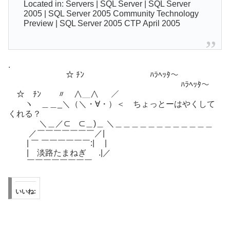
Located in: Servers | SQL Server | SQL Server
2005 | SQL Server 2005 Community Technology
Preview | SQL Server 2005 CTP April 2005
.
☆ ﾁﾝ ﾊﾗﾍｯﾀ～
ﾊﾗﾍｯﾀ～
☆ ﾁﾝ 〃 ∧＿∧ ／￣￣￣￣￣￣￣￣￣￣￣￣
ヽ ＿＿_＼（＼・∀・）＜ ちょっとーはやくして
くれる？
＼＿／⊂ ⊂＿)＿ ＼＿＿＿＿＿＿＿＿＿＿＿＿
／￣￣￣￣￣￣￣／|
| ￣ ￣￣￣￣￣￣:| |
| 淡路たまねぎ .|／
￣￣￣￣￣￣￣￣
いいね: